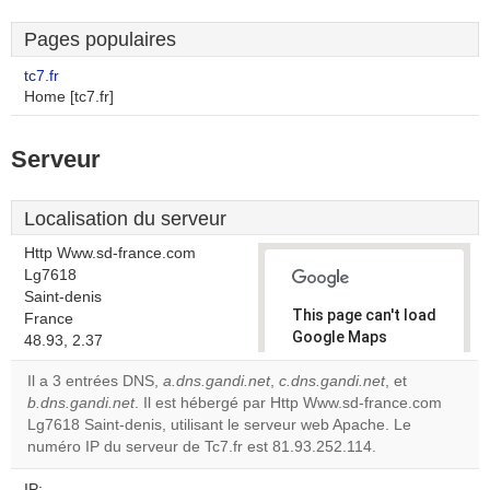
Pages populaires
tc7.fr
Home [tc7.fr]
Serveur
Localisation du serveur
Http Www.sd-france.com
Lg7618
Saint-denis
This page can't load
France
Google Maps
48.93, 2.37
correctly.
Il a 3 entrées DNS,
a.dns.gandi.net
,
c.dns.gandi.net
, et
b.dns.gandi.net
. Il est hébergé par Http Www.sd-france.com
Do you
OK
Lg7618 Saint-denis, utilisant le serveur web Apache. Le
own this
website?
numéro IP du serveur de Tc7.fr est 81.93.252.114.
IP: