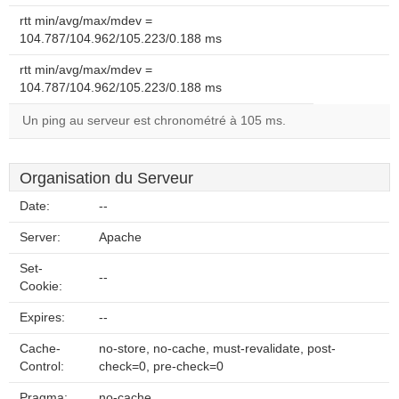
rtt min/avg/max/mdev =
104.787/104.962/105.223/0.188 ms
rtt min/avg/max/mdev =
104.787/104.962/105.223/0.188 ms
Un ping au serveur est chronométré à 105 ms.
Organisation du Serveur
Date:
--
Server:
Apache
Set-
--
Cookie:
Expires:
--
Cache-
no-store, no-cache, must-revalidate, post-
Control:
check=0, pre-check=0
Pragma:
no-cache