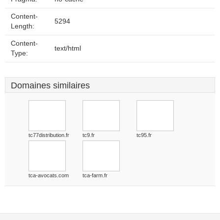
Content-
5294
Length:
Content-
text/html
Type:
Domaines similaires
tc77distribution.fr
tc9.fr
tc95.fr
tca-avocats.com
tca-farm.fr