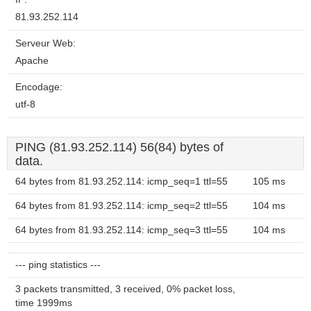
81.93.252.114
Serveur Web:
Apache
Encodage:
utf-8
PING (81.93.252.114) 56(84) bytes of
data.
64 bytes from 81.93.252.114: icmp_seq=1 ttl=55
105 ms
64 bytes from 81.93.252.114: icmp_seq=2 ttl=55
104 ms
64 bytes from 81.93.252.114: icmp_seq=3 ttl=55
104 ms
--- ping statistics ---
3 packets transmitted, 3 received, 0% packet loss,
time 1999ms