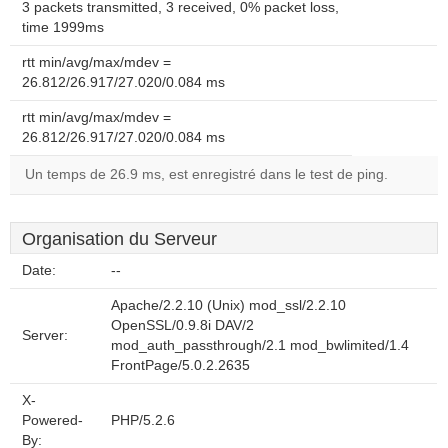
3 packets transmitted, 3 received, 0% packet loss,
time 1999ms
rtt min/avg/max/mdev =
26.812/26.917/27.020/0.084 ms
rtt min/avg/max/mdev =
26.812/26.917/27.020/0.084 ms
Un temps de 26.9 ms, est enregistré dans le test de ping.
Organisation du Serveur
Date:
--
Apache/2.2.10 (Unix) mod_ssl/2.2.10
OpenSSL/0.9.8i DAV/2
Server:
mod_auth_passthrough/2.1 mod_bwlimited/1.4
FrontPage/5.0.2.2635
X-
Powered-
PHP/5.2.6
By: