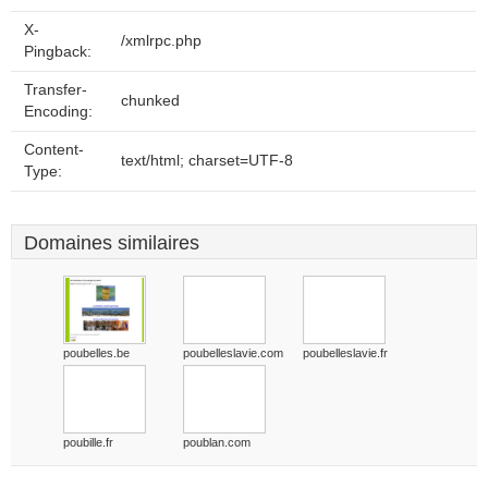
X-
/xmlrpc.php
Pingback:
Transfer-
chunked
Encoding:
Content-
text/html; charset=UTF-8
Type:
Domaines similaires
poubelles.be
poubelleslavie.com
poubelleslavie.fr
poubille.fr
poublan.com