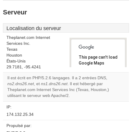
Serveur
Localisation du serveur
Theplanet.com Internet
Services Inc.
Texas
Houston
This page can't load
États-Unis
Google Maps
29.7181, -95.4241
correctly.
Il est écrit en PHP/5.2.6 langages. Il a 2 entrées DNS,
Do you
ns2.dns26.net
, et
ns1.dns26.net
. Il est hébergé par
OK
own this
Theplanet.com Internet Services Inc (Texas, Houston,)
website?
utilisant le serveur web Apache/2.
IP:
174.132.25.34
Propulsé par: