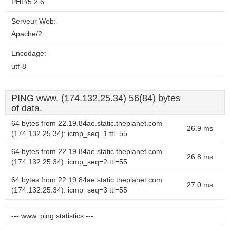
PHP/5.2.6
Serveur Web:
Apache/2
Encodage:
utf-8
PING www. (174.132.25.34) 56(84) bytes
of data.
64 bytes from 22.19.84ae.static.theplanet.com
26.9 ms
(174.132.25.34): icmp_seq=1 ttl=55
64 bytes from 22.19.84ae.static.theplanet.com
26.8 ms
(174.132.25.34): icmp_seq=2 ttl=55
64 bytes from 22.19.84ae.static.theplanet.com
27.0 ms
(174.132.25.34): icmp_seq=3 ttl=55
--- www. ping statistics ---