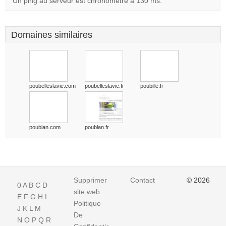
Un ping au serveur est chronométré à 130 ms.
Domaines similaires
poubelleslavie.com
poubelleslavie.fr
poubille.fr
poublan.com
poublan.fr
Supprimer
Contact
© 2026
0
A
B
C
D
site web
E
F
G
H
I
Politique
J
K
L
M
De
N
O
P
Q
R