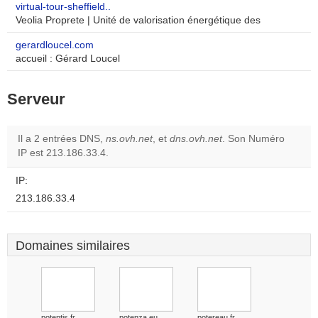
virtual-tour-sheffield..
Veolia Proprete | Unité de valorisation énergétique des
gerardloucel.com
accueil : Gérard Loucel
Serveur
Il a 2 entrées DNS,
ns.ovh.net
, et
dns.ovh.net
. Son Numéro
IP est 213.186.33.4.
IP:
213.186.33.4
Domaines similaires
potentis.fr
potenza.eu
potereau.fr