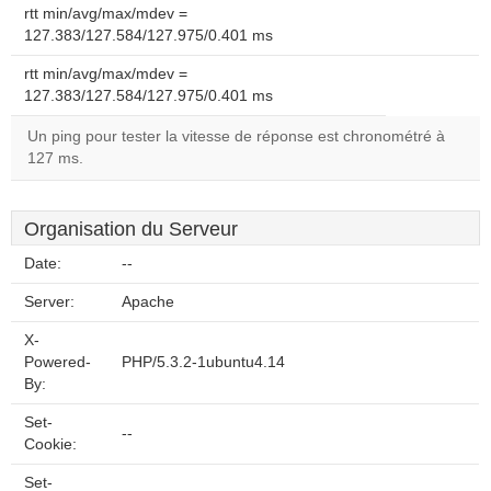
rtt min/avg/max/mdev =
127.383/127.584/127.975/0.401 ms
rtt min/avg/max/mdev =
127.383/127.584/127.975/0.401 ms
Un ping pour tester la vitesse de réponse est chronométré à
127 ms.
Organisation du Serveur
Date:
--
Server:
Apache
X-
Powered-
PHP/5.3.2-1ubuntu4.14
By:
Set-
--
Cookie:
Set-