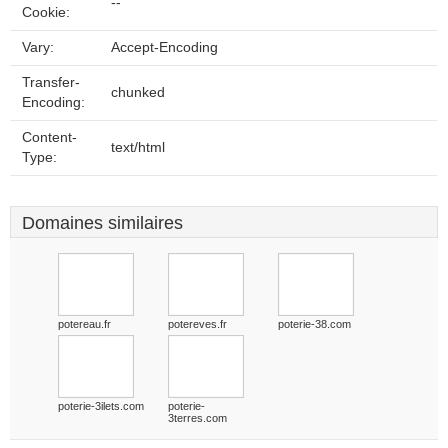
--
Cookie:
Vary:
Accept-Encoding
Transfer-
chunked
Encoding:
Content-
text/html
Type:
Domaines similaires
potereau.fr
potereves.fr
poterie-38.com
poterie-3ilets.com
poterie-
3terres.com