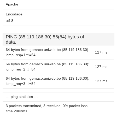
Apache
Encodage:
utf-8
PING (85.119.186.30) 56(84) bytes of
data.
64 bytes from gemaco.uniweb.be (85.119.186.30):
127 ms
icmp_req=1 ttl=54
64 bytes from gemaco.uniweb.be (85.119.186.30):
127 ms
icmp_req=2 ttl=54
64 bytes from gemaco.uniweb.be (85.119.186.30):
127 ms
icmp_req=3 ttl=54
--- ping statistics ---
3 packets transmitted, 3 received, 0% packet loss,
time 2003ms