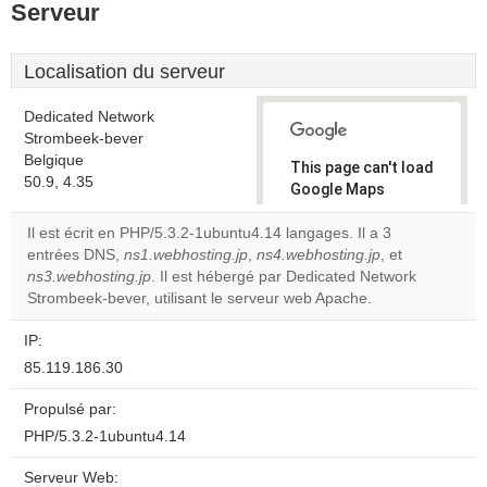
Serveur
Localisation du serveur
Dedicated Network
Strombeek-bever
Belgique
This page can't load
50.9, 4.35
Google Maps
correctly.
Il est écrit en PHP/5.3.2-1ubuntu4.14 langages. Il a 3
entrées DNS,
ns1.webhosting.jp
,
ns4.webhosting.jp
, et
Do you
OK
ns3.webhosting.jp
. Il est hébergé par Dedicated Network
own this
website?
Strombeek-bever, utilisant le serveur web Apache.
IP:
85.119.186.30
Propulsé par:
PHP/5.3.2-1ubuntu4.14
Serveur Web: