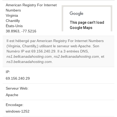
American Registry For Internet
Numbers
Virginia
Chantilly
This page can't load
États-Unis
Google Maps
38.8963, -77.5216
correctly.
Il est hébergé par American Registry For Internet Numbers
Do you
(Virginia, Chantilly,) utilisant le serveur web Apache. Son
OK
own this
Numéro IP est 69.156.240.29. Il a 3 entrées DNS,
website?
ns1.bellcanadahosting.com
,
ns2.bellcanadahosting.com
, et
ns3.bellcanadahosting.com
.
IP:
69.156.240.29
Serveur Web:
Apache
Encodage:
windows-1252