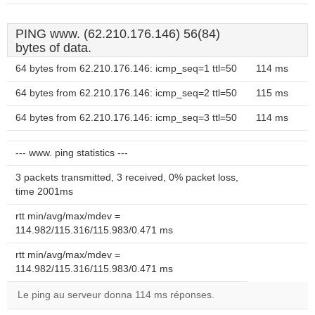
PING www. (62.210.176.146) 56(84)
bytes of data.
64 bytes from 62.210.176.146: icmp_seq=1 ttl=50
114 ms
64 bytes from 62.210.176.146: icmp_seq=2 ttl=50
115 ms
64 bytes from 62.210.176.146: icmp_seq=3 ttl=50
114 ms
--- www. ping statistics ---
3 packets transmitted, 3 received, 0% packet loss,
time 2001ms
rtt min/avg/max/mdev =
114.982/115.316/115.983/0.471 ms
rtt min/avg/max/mdev =
114.982/115.316/115.983/0.471 ms
Le ping au serveur donna 114 ms réponses.