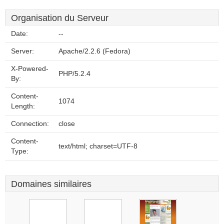
Organisation du Serveur
Date:
--
Server:
Apache/2.2.6 (Fedora)
X-Powered-
PHP/5.2.4
By:
Content-
1074
Length:
Connection:
close
Content-
text/html; charset=UTF-8
Type:
Domaines similaires