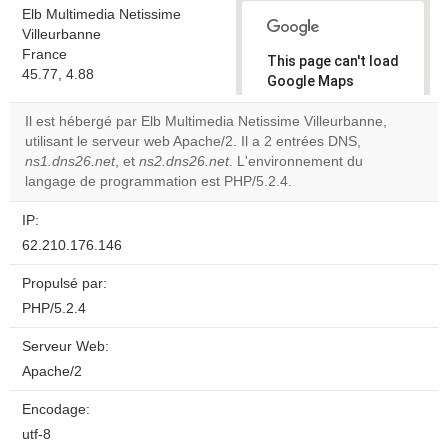
Elb Multimedia Netissime
Villeurbanne
France
This page can't load
45.77, 4.88
Google Maps
correctly.
Il est hébergé par Elb Multimedia Netissime Villeurbanne,
utilisant le serveur web Apache/2. Il a 2 entrées DNS,
Do you
OK
ns1.dns26.net
, et
ns2.dns26.net
. L'environnement du
own this
website?
langage de programmation est PHP/5.2.4.
IP:
62.210.176.146
Propulsé par:
PHP/5.2.4
Serveur Web:
Apache/2
Encodage:
utf-8