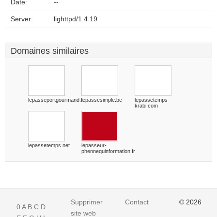
Date:
--
Server:
lighttpd/1.4.19
Domaines similaires
lepasseportgourmand.fr
lepassesimple.be
lepassetemps-
krabi.com
lepassetemps.net
lepasseur-
phennequinformation.fr
Supprimer
Contact
© 2026
0
A
B
C
D
site web