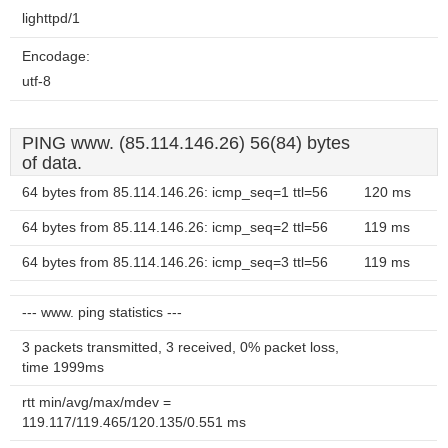
lighttpd/1
Encodage:
utf-8
PING www. (85.114.146.26) 56(84) bytes
of data.
64 bytes from 85.114.146.26: icmp_seq=1 ttl=56
120 ms
64 bytes from 85.114.146.26: icmp_seq=2 ttl=56
119 ms
64 bytes from 85.114.146.26: icmp_seq=3 ttl=56
119 ms
--- www. ping statistics ---
3 packets transmitted, 3 received, 0% packet loss,
time 1999ms
rtt min/avg/max/mdev =
119.117/119.465/120.135/0.551 ms