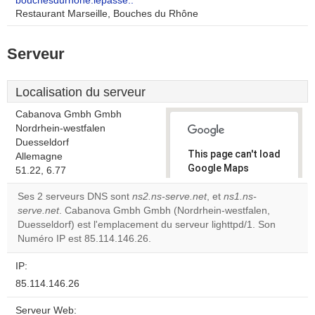
bouchesdurhone.lepasse..
Restaurant Marseille, Bouches du Rhône
Serveur
Localisation du serveur
Cabanova Gmbh Gmbh
Nordrhein-westfalen
Duesseldorf
This page can't load
Allemagne
Google Maps
51.22, 6.77
correctly.
Ses 2 serveurs DNS sont
ns2.ns-serve.net
, et
ns1.ns-
serve.net
. Cabanova Gmbh Gmbh (Nordrhein-westfalen,
Do you
OK
Duesseldorf) est l'emplacement du serveur lighttpd/1. Son
own this
website?
Numéro IP est 85.114.146.26.
IP:
85.114.146.26
Serveur Web: