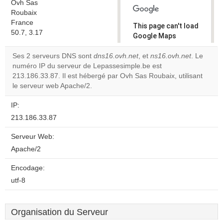
Ovh Sas
Roubaix
France
This page can't load
50.7, 3.17
Google Maps
correctly.
Ses 2 serveurs DNS sont
dns16.ovh.net
, et
ns16.ovh.net
. Le
numéro IP du serveur de Lepassesimple.be est
Do you
OK
213.186.33.87. Il est hébergé par Ovh Sas Roubaix, utilisant
own this
website?
le serveur web Apache/2.
IP:
213.186.33.87
Serveur Web:
Apache/2
Encodage:
utf-8
Organisation du Serveur