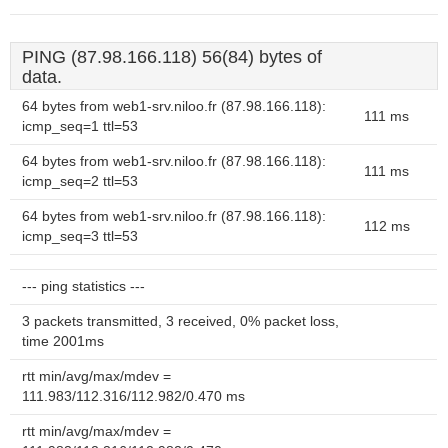
PING (87.98.166.118) 56(84) bytes of
data.
64 bytes from web1-srv.niloo.fr (87.98.166.118):
111 ms
icmp_seq=1 ttl=53
64 bytes from web1-srv.niloo.fr (87.98.166.118):
111 ms
icmp_seq=2 ttl=53
64 bytes from web1-srv.niloo.fr (87.98.166.118):
112 ms
icmp_seq=3 ttl=53
--- ping statistics ---
3 packets transmitted, 3 received, 0% packet loss,
time 2001ms
rtt min/avg/max/mdev =
111.983/112.316/112.982/0.470 ms
rtt min/avg/max/mdev =