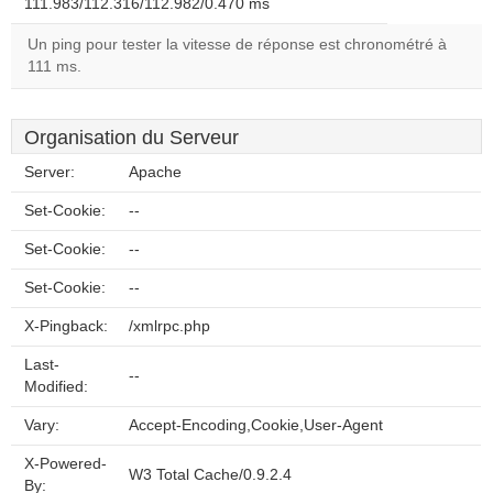
111.983/112.316/112.982/0.470 ms
Un ping pour tester la vitesse de réponse est chronométré à
111 ms.
Organisation du Serveur
Server:
Apache
Set-Cookie:
--
Set-Cookie:
--
Set-Cookie:
--
X-Pingback:
/xmlrpc.php
Last-
--
Modified:
Vary:
Accept-Encoding,Cookie,User-Agent
X-Powered-
W3 Total Cache/0.9.2.4
By: