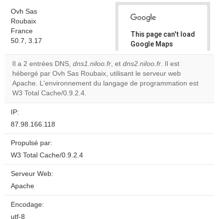
Ovh Sas
Roubaix
France
This page can't load
50.7, 3.17
Google Maps
correctly.
Il a 2 entrées DNS,
dns1.niloo.fr
, et
dns2.niloo.fr
. Il est
hébergé par Ovh Sas Roubaix, utilisant le serveur web
Do you
OK
Apache. L'environnement du langage de programmation est
own this
website?
W3 Total Cache/0.9.2.4.
IP:
87.98.166.118
Propulsé par:
W3 Total Cache/0.9.2.4
Serveur Web:
Apache
Encodage:
utf-8