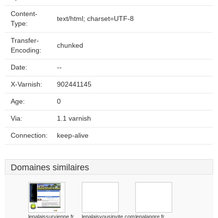
Content-
text/html; charset=UTF-8
Type:
Transfer-
chunked
Encoding:
Date:
--
X-Varnish:
902441145
Age:
0
Via:
1.1 varnish
Connection:
keep-alive
Domaines similaires
lepalaissurvienne.fr
lepalaisvousinvite.com
lepalangre.fr