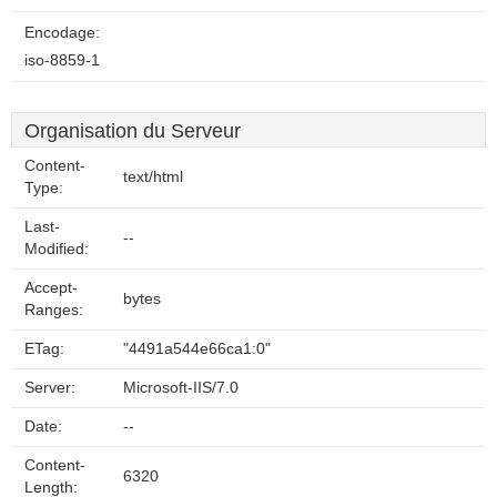
Encodage:
iso-8859-1
Organisation du Serveur
Content-
text/html
Type:
Last-
--
Modified:
Accept-
bytes
Ranges:
ETag:
"4491a544e66ca1:0"
Server:
Microsoft-IIS/7.0
Date:
--
Content-
6320
Length: