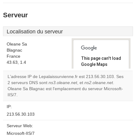
Serveur
Localisation du serveur
Oleane Sa
Blagnac
France
This page can't load
43.63, 1.4
Google Maps
correctly.
L'adresse IP de Lepalaissurvienne.fr est 213.56.30.103. Ses
2 serveurs DNS sont
ns3.oleane.net
, et
ns2.oleane.net
.
Do you
OK
Oleane Sa Blagnac est l'emplacement du serveur Microsoft-
own this
website?
IIS/7.
IP:
213.56.30.103
Serveur Web:
Microsoft-IIS/7