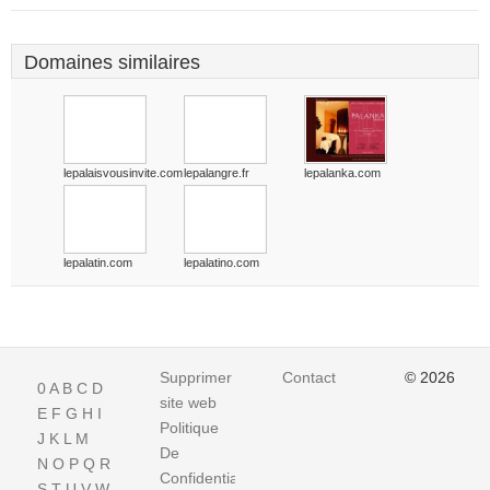
Domaines similaires
lepalaisvousinvite.com
lepalangre.fr
lepalanka.com
lepalatin.com
lepalatino.com
Supprimer
Contact
© 2026
0
A
B
C
D
site web
E
F
G
H
I
Politique
J
K
L
M
De
N
O
P
Q
R
Confidentialite
S
T
U
V
W