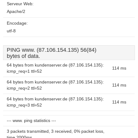
Serveur Web:
Apache/2
Encodage:
utf-8
PING www. (87.106.154.135) 56(84)
bytes of data.
64 bytes from kundenserver.de (87.106.154.135):
114 ms
icmp_req=1 ttl=52
64 bytes from kundenserver.de (87.106.154.135):
114 ms
icmp_req=2 ttl=52
64 bytes from kundenserver.de (87.106.154.135):
114 ms
icmp_req=3 ttl=52
--- www. ping statistics ---
3 packets transmitted, 3 received, 0% packet loss,
time 2000ms