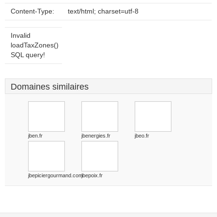
Content-Type:
text/html; charset=utf-8
Invalid
loadTaxZones()
SQL query!
Domaines similaires
jben.fr
jbenergies.fr
jbeo.fr
jbepiciergourmand.com
jbepoix.fr