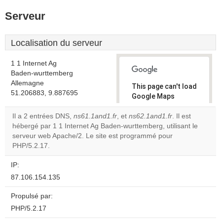
Serveur
Localisation du serveur
1 1 Internet Ag
Baden-wurttemberg
Allemagne
This page can't load
51.206883, 9.887695
Google Maps
correctly.
Il a 2 entrées DNS,
ns61.1and1.fr
, et
ns62.1and1.fr
. Il est
hébergé par 1 1 Internet Ag Baden-wurttemberg, utilisant le
Do you
OK
serveur web Apache/2. Le site est programmé pour
own this
website?
PHP/5.2.17.
IP:
87.106.154.135
Propulsé par:
PHP/5.2.17