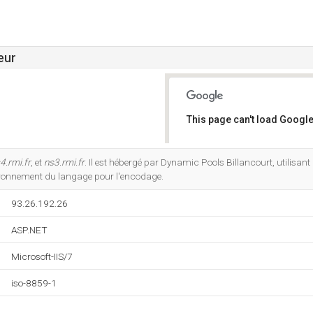
eur
This page can't load Google
Do you own this website?
4.rmi.fr
, et
ns3.rmi.fr
. Il est hébergé par Dynamic Pools Billancourt, utilisant
ironnement du langage pour l'encodage.
93.26.192.26
ASP.NET
Microsoft-IIS/7
iso-8859-1