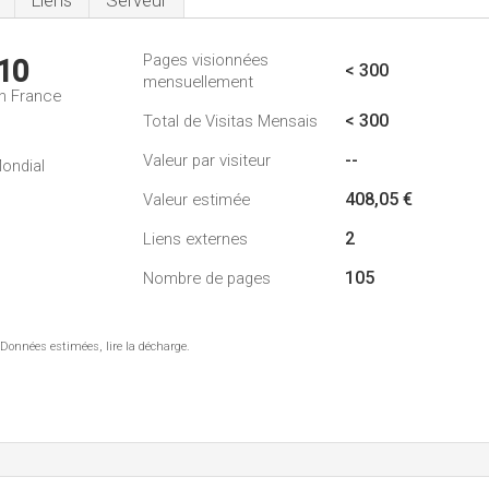
Liens
Serveur
Pages visionnées
10
< 300
mensuellement
n France
< 300
Total de Visitas Mensais
--
Valeur par visiteur
ondial
408,05 €
Valeur estimée
2
Liens externes
105
Nombre de pages
 Données estimées, lire la décharge.