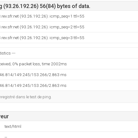
 (93.26.192.26) 56(84) bytes of data.
.rev.sfr.net (93.26.192.26): icmp_seq=1 ttl=55
.rev.sfr.net (93.26.192.26): icmp_seq=2 ttl=55
.rev.sfr.net (93.26.192.26): icmp_seq=3 ttl=55
istics ---
eceived, 0% packet loss, time 2002ms
146.814/149.245/153.266/2.863 ms
146.814/149.245/153.266/2.863 ms
egistré dans le test de ping.
veur
text/html
--