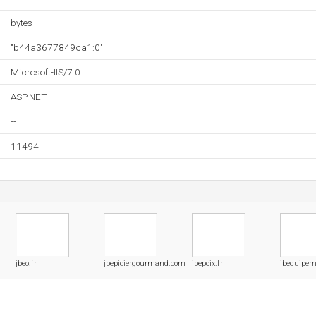
bytes
"b44a3677849ca1:0"
Microsoft-IIS/7.0
ASP.NET
--
11494
jbeo.fr
jbepiciergourmand.com
jbepoix.fr
jbequipem