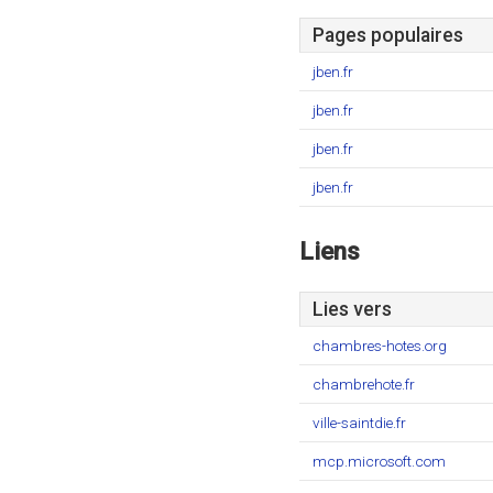
Pages populaires
jben.fr
jben.fr
jben.fr
jben.fr
Liens
Lies vers
chambres-hotes.org
chambrehote.fr
ville-saintdie.fr
mcp.microsoft.com