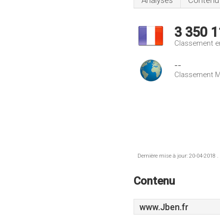
Analyses
Contenu
3 350 1
Classement e
--
Classement M
Dernière mise à jour: 20-04-2018 .
Contenu
www.Jben.fr