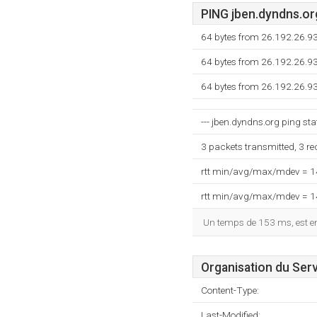
PING jben.dyndns.org
64 bytes from 26.192.26.93
64 bytes from 26.192.26.93
64 bytes from 26.192.26.93
--- jben.dyndns.org ping stat
3 packets transmitted, 3 r
rtt min/avg/max/mdev = 
rtt min/avg/max/mdev = 
Un temps de 153 ms, est enr
Organisation du Ser
Content-Type:
Last-Modified: