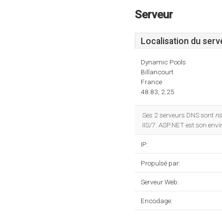
Serveur
Localisation du serv
Dynamic Pools
Billancourt
France
48.83, 2.25
Ses 2 serveurs DNS sont
ns
IIS/7. ASP.NET est son env
IP:
Propulsé par:
Serveur Web:
Encodage: