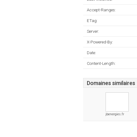
Accept-Ranges:
ETag:
Server:
X-Powered-By:
Date:
Content-Length:
Domaines similaires
jbenergies.fr