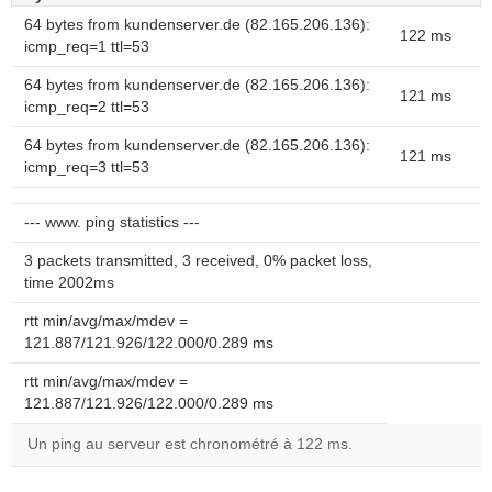
64 bytes from kundenserver.de (82.165.206.136):
122 ms
icmp_req=1 ttl=53
64 bytes from kundenserver.de (82.165.206.136):
121 ms
icmp_req=2 ttl=53
64 bytes from kundenserver.de (82.165.206.136):
121 ms
icmp_req=3 ttl=53
--- www. ping statistics ---
3 packets transmitted, 3 received, 0% packet loss,
time 2002ms
rtt min/avg/max/mdev =
121.887/121.926/122.000/0.289 ms
rtt min/avg/max/mdev =
121.887/121.926/122.000/0.289 ms
Un ping au serveur est chronométré à 122 ms.