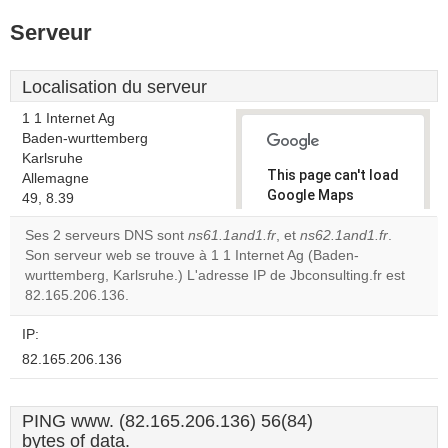
Serveur
Localisation du serveur
1 1 Internet Ag
Baden-wurttemberg
Karlsruhe
This page can't load
Allemagne
Google Maps
49, 8.39
correctly.
Ses 2 serveurs DNS sont
ns61.1and1.fr
, et
ns62.1and1.fr
.
Son serveur web se trouve à 1 1 Internet Ag (Baden-
Do you
OK
wurttemberg, Karlsruhe.) L'adresse IP de Jbconsulting.fr est
own this
website?
82.165.206.136.
IP:
82.165.206.136
PING www. (82.165.206.136) 56(84)
bytes of data.