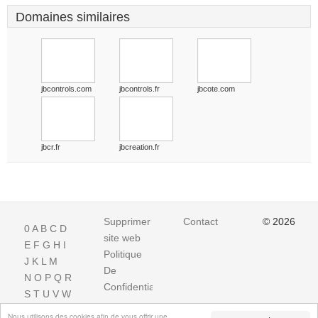
Domaines similaires
jbcontrols.com
jbcontrols.fr
jbcote.com
jbcr.fr
jbcreation.fr
Supprimer
Contact
© 2026
0
A
B
C
D
site web
E
F
G
H
I
Politique
J
K
L
M
De
N
O
P
Q
R
Confidentialite
S
T
U
V
W
X
Y
Z
Nous utilisons des cookies afin de vous offrir une