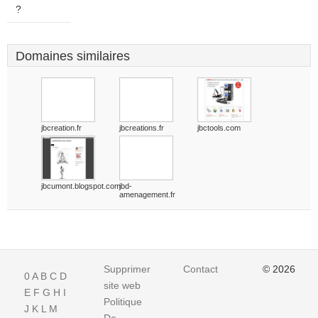
?
Domaines similaires
jbcreation.fr
jbcreations.fr
jbctools.com
jbcumont.blogspot.com
jbd-
amenagement.fr
Supprimer
Contact
© 2026
0
A
B
C
D
site web
E
F
G
H
I
Politique
J
K
L
M