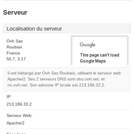
Serveur
Localisation du serveur
Ovh Sas
Roubaix
France
This page can't load
50.7, 3.17
Google Maps
correctly.
Il est hébergé par Ovh Sas Roubaix, utilisant le serveur web
Apache/2. Ses 2 serveurs DNS sont
dns.ovh.net
, et
Do you
OK
ns.ovh.net
. Son adresse IP locale est 213.186.33.2.
own this
website?
IP:
213.186.33.2
Serveur Web:
Apache/2