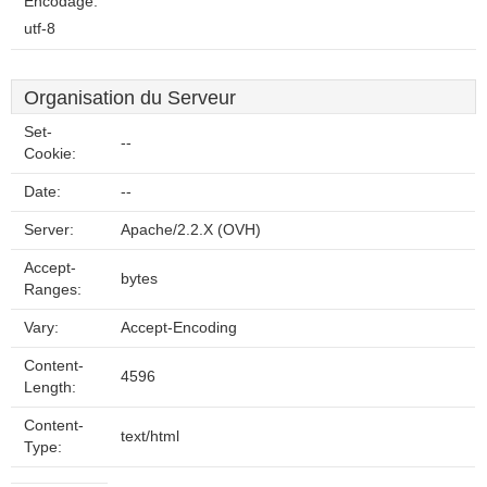
Encodage:
utf-8
Organisation du Serveur
Set-
--
Cookie:
Date:
--
Server:
Apache/2.2.X (OVH)
Accept-
bytes
Ranges:
Vary:
Accept-Encoding
Content-
4596
Length:
Content-
text/html
Type: