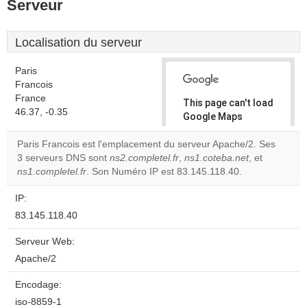
Serveur
Localisation du serveur
Paris
Francois
France
This page can't load
46.37, -0.35
Google Maps
correctly.
Paris Francois est l'emplacement du serveur Apache/2. Ses
3 serveurs DNS sont
ns2.completel.fr
,
ns1.coteba.net
, et
Do you
OK
ns1.completel.fr
. Son Numéro IP est 83.145.118.40.
own this
website?
IP:
83.145.118.40
Serveur Web:
Apache/2
Encodage:
iso-8859-1