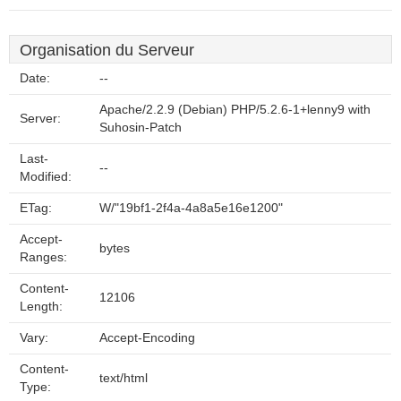
Organisation du Serveur
Date:
--
Apache/2.2.9 (Debian) PHP/5.2.6-1+lenny9 with
Server:
Suhosin-Patch
Last-
--
Modified:
ETag:
W/"19bf1-2f4a-4a8a5e16e1200"
Accept-
bytes
Ranges:
Content-
12106
Length:
Vary:
Accept-Encoding
Content-
text/html
Type: