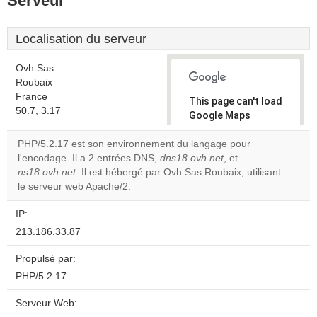
Serveur
Localisation du serveur
Ovh Sas
Roubaix
France
This page can't load
50.7, 3.17
Google Maps
correctly.
PHP/5.2.17 est son environnement du langage pour
l'encodage. Il a 2 entrées DNS,
dns18.ovh.net
, et
Do you
OK
ns18.ovh.net
. Il est hébergé par Ovh Sas Roubaix, utilisant
own this
website?
le serveur web Apache/2.
IP:
213.186.33.87
Propulsé par:
PHP/5.2.17
Serveur Web: