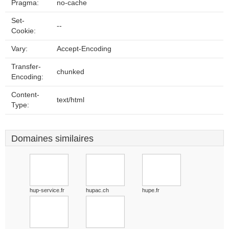
Pragma:
no-cache
Set-
--
Cookie:
Vary:
Accept-Encoding
Transfer-
chunked
Encoding:
Content-
text/html
Type:
Domaines similaires
hup-service.fr
hupac.ch
hupe.fr