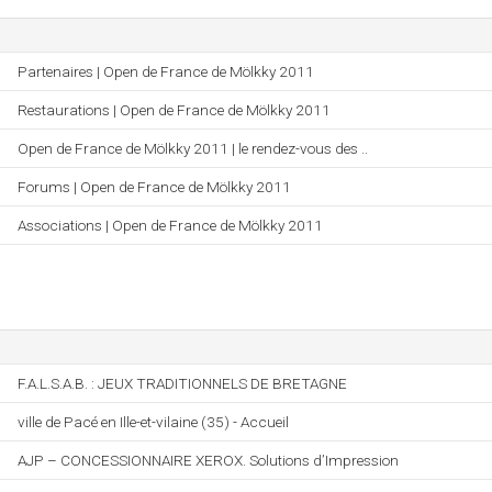
Partenaires | Open de France de Mölkky 2011
Restaurations | Open de France de Mölkky 2011
Open de France de Mölkky 2011 | le rendez-vous des ..
Forums | Open de France de Mölkky 2011
Associations | Open de France de Mölkky 2011
F.A.L.S.A.B. : JEUX TRADITIONNELS DE BRETAGNE
ville de Pacé en Ille-et-vilaine (35) - Accueil
AJP – CONCESSIONNAIRE XEROX. Solutions d’Impression