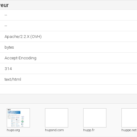
veur
--
--
Apache/2.2.X (OVH)
bytes
Accept-Encoding
314
text/html
hupo.org
hupond.com
hupp.fr
huppe.net