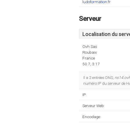
ludoformation.fr
Serveur
Localisation du serv
Ovh Sas
Roubaix
France
50.7, 3.17
Il a 2 entrées DNS,
ns14.ovh
numéro IP du serveur de Hu
IP:
Serveur Web:
Encodage: