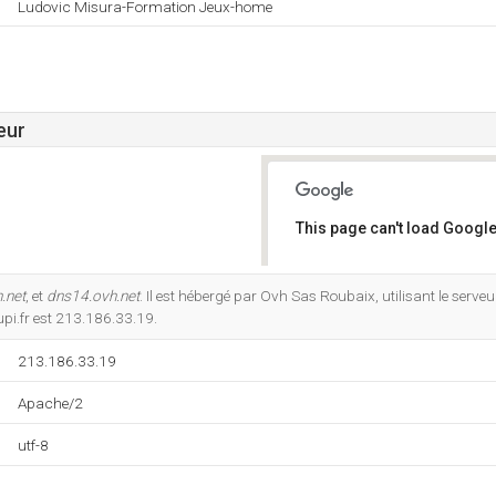
Ludovic Misura-Formation Jeux-home
eur
This page can't load Google
Do you own this website?
.net
, et
dns14.ovh.net
. Il est hébergé par Ovh Sas Roubaix, utilisant le serv
pi.fr est 213.186.33.19.
213.186.33.19
Apache/2
utf-8