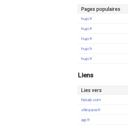
Pages populaires
hupi.fr
hupi.fr
hupi.fr
hupi.fr
hupi.fr
Liens
Lies vers
falsab.com
ville-pace.fr
ajp.fr