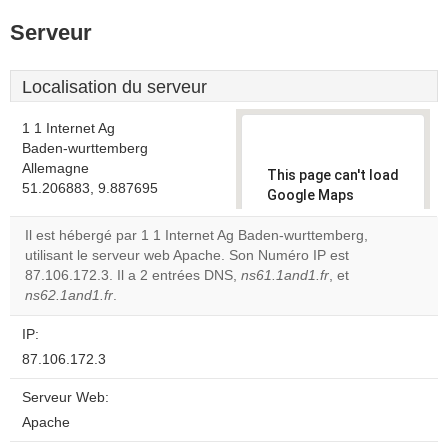
Serveur
Localisation du serveur
1 1 Internet Ag
Baden-wurttemberg
Allemagne
This page can't load
51.206883, 9.887695
Google Maps
correctly.
Il est hébergé par 1 1 Internet Ag Baden-wurttemberg,
utilisant le serveur web Apache. Son Numéro IP est
Do you
OK
87.106.172.3. Il a 2 entrées DNS,
ns61.1and1.fr
own this
, et
website?
ns62.1and1.fr
.
IP:
87.106.172.3
Serveur Web:
Apache