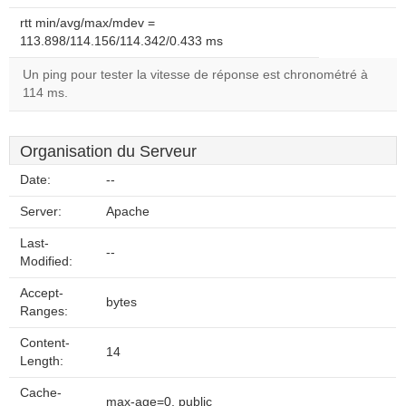
rtt min/avg/max/mdev =
113.898/114.156/114.342/0.433 ms
Un ping pour tester la vitesse de réponse est chronométré à
114 ms.
Organisation du Serveur
Date:
--
Server:
Apache
Last-
--
Modified:
Accept-
bytes
Ranges:
Content-
14
Length:
Cache-
max-age=0, public