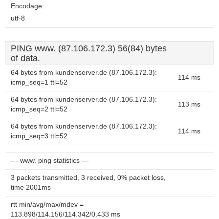
Encodage:
utf-8
PING www. (87.106.172.3) 56(84) bytes
of data.
64 bytes from kundenserver.de (87.106.172.3):
114 ms
icmp_seq=1 ttl=52
64 bytes from kundenserver.de (87.106.172.3):
113 ms
icmp_seq=2 ttl=52
64 bytes from kundenserver.de (87.106.172.3):
114 ms
icmp_seq=3 ttl=52
--- www. ping statistics ---
3 packets transmitted, 3 received, 0% packet loss,
time 2001ms
rtt min/avg/max/mdev =
113.898/114.156/114.342/0.433 ms