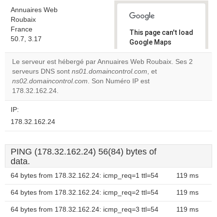
Annuaires Web
Roubaix
France
This page can't load
50.7, 3.17
Google Maps
correctly.
Le serveur est hébergé par Annuaires Web Roubaix. Ses 2
serveurs DNS sont
ns01.domaincontrol.com
, et
Do you
OK
ns02.domaincontrol.com
. Son Numéro IP est
own this
website?
178.32.162.24.
IP:
178.32.162.24
PING (178.32.162.24) 56(84) bytes of
data.
64 bytes from 178.32.162.24: icmp_req=1 ttl=54
119 ms
64 bytes from 178.32.162.24: icmp_req=2 ttl=54
119 ms
64 bytes from 178.32.162.24: icmp_req=3 ttl=54
119 ms