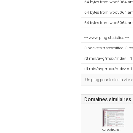
64 bytes from wpc5064.am
64 bytes from wpc5064.am
64 bytes from wpc5064.am
--- www. ping statistics ---
3 packets transmitted, 3 r
rtt min/avg/max/mdev = 
rtt min/avg/max/mdev = 
Un ping pour tester la vit
Domaines similaires
cgiscript.net