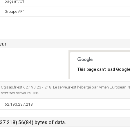
page intro1
Groupe AF1
eur
This page can't load Google
Do you own this website?
 Cgisas.fr est 62.193.237.218. Le serveur est hébergé par Amen European N
sont ses serveurs DNS.
62.193.237.218
7.218) 56(84) bytes of data.