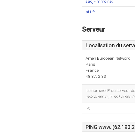
sadji-immo.net
af1.fr
Serveur
Localisation du serv
Amen European Network
Paris
France
48.87, 2.33
Le numéro IP du serveur de
ns2.amen.fr
, et
ns1.amen.fr
IP:
PING www. (62.193.23