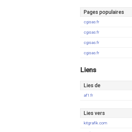
Pages populaires
cgisas.fr
cgisas.fr
cgisas.fr
cgisas.fr
Liens
Lies de
af1.fr
Lies vers
kitgrafik.com