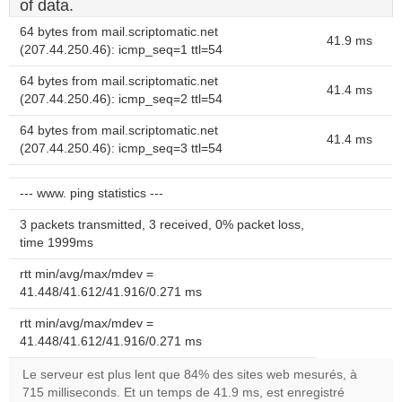
of data.
64 bytes from mail.scriptomatic.net
41.9 ms
(207.44.250.46): icmp_seq=1 ttl=54
64 bytes from mail.scriptomatic.net
41.4 ms
(207.44.250.46): icmp_seq=2 ttl=54
64 bytes from mail.scriptomatic.net
41.4 ms
(207.44.250.46): icmp_seq=3 ttl=54
--- www. ping statistics ---
3 packets transmitted, 3 received, 0% packet loss,
time 1999ms
rtt min/avg/max/mdev =
41.448/41.612/41.916/0.271 ms
rtt min/avg/max/mdev =
41.448/41.612/41.916/0.271 ms
Le serveur est plus lent que 84% des sites web mesurés, à
715 milliseconds. Et un temps de 41.9 ms, est enregistré