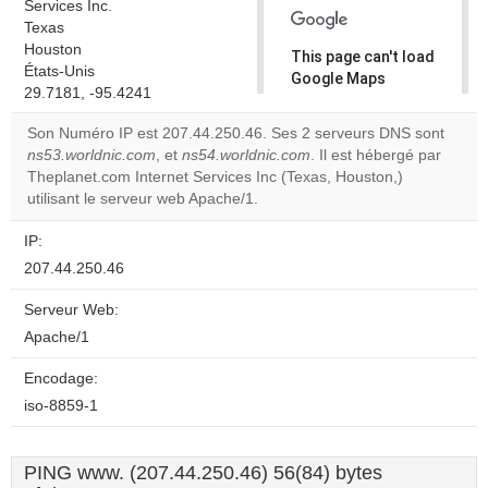
Services Inc.
Texas
Houston
This page can't load
États-Unis
Google Maps
29.7181, -95.4241
correctly.
Son Numéro IP est 207.44.250.46. Ses 2 serveurs DNS sont
Do you
ns53.worldnic.com
, et
ns54.worldnic.com
. Il est hébergé par
OK
own this
Theplanet.com Internet Services Inc (Texas, Houston,)
website?
utilisant le serveur web Apache/1.
IP:
207.44.250.46
Serveur Web:
Apache/1
Encodage:
iso-8859-1
PING www. (207.44.250.46) 56(84) bytes