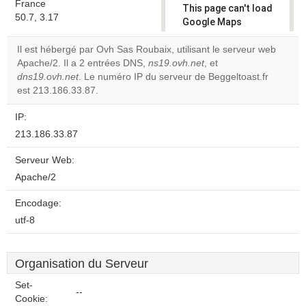
France
This page can't load
50.7, 3.17
Google Maps
correctly.
Il est hébergé par Ovh Sas Roubaix, utilisant le serveur web
Apache/2. Il a 2 entrées DNS,
ns19.ovh.net
, et
Do you
OK
dns19.ovh.net
. Le numéro IP du serveur de Beggeltoast.fr
own this
website?
est 213.186.33.87.
IP:
213.186.33.87
Serveur Web:
Apache/2
Encodage:
utf-8
Organisation du Serveur
Set-
--
Cookie: