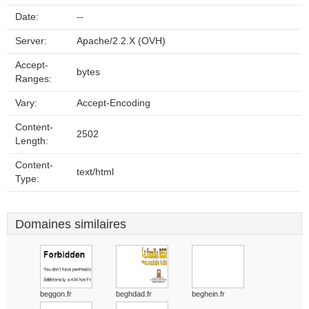
Date:
--
Server:
Apache/2.2.X (OVH)
Accept-
bytes
Ranges:
Vary:
Accept-Encoding
Content-
2502
Length:
Content-
text/html
Type:
Domaines similaires
beggon.fr
beghdad.fr
beghein.fr