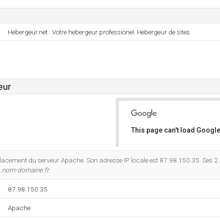
Hebergeur.net : Votre hebergeur professionel. Hebergeur de sites
eur
This page can't load Google
Do you own this website?
acement du serveur Apache. Son adresse IP locale est 87.98.150.35. Ses 2
.nom-domaine.fr
.
87.98.150.35
Apache