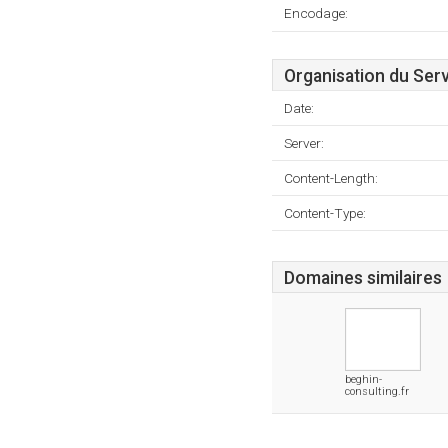
Encodage:
Organisation du Ser
Date:
Server:
Content-Length:
Content-Type:
Domaines similaires
beghin-
consulting.fr