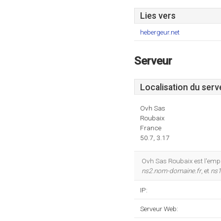
Lies vers
hebergeur.net
Serveur
Localisation du serv
Ovh Sas
Roubaix
France
50.7, 3.17
Ovh Sas Roubaix est l'empl
ns2.nom-domaine.fr
, et
ns1
IP:
Serveur Web: