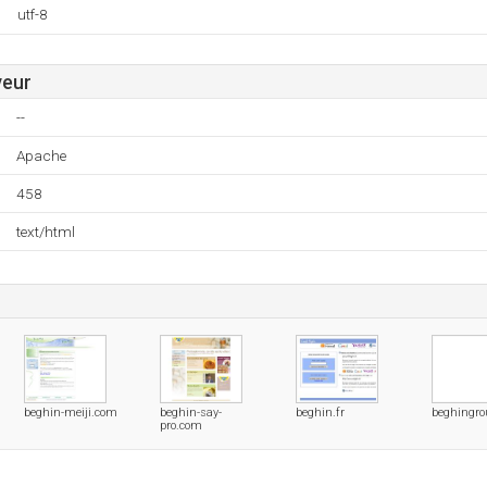
utf-8
veur
--
Apache
458
text/html
beghin-meiji.com
beghin-say-
beghin.fr
beghingro
pro.com