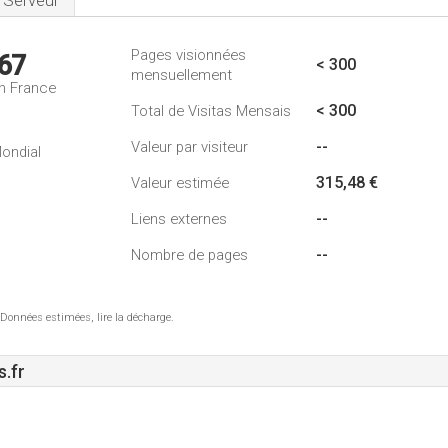
Serveur
Pages visionnées
67
< 300
mensuellement
n France
< 300
Total de Visitas Mensais
--
Valeur par visiteur
ondial
315,48 €
Valeur estimée
--
Liens externes
--
Nombre de pages
 Données estimées, lire la décharge.
.fr