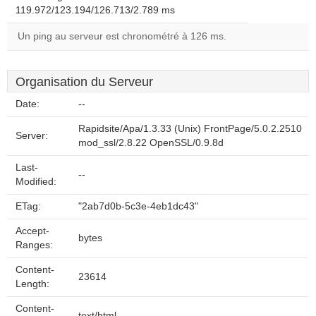
119.972/123.194/126.713/2.789 ms
Un ping au serveur est chronométré à 126 ms.
Organisation du Serveur
Date:
--
Rapidsite/Apa/1.3.33 (Unix) FrontPage/5.0.2.2510
Server:
mod_ssl/2.8.22 OpenSSL/0.9.8d
Last-
--
Modified:
ETag:
"2ab7d0b-5c3e-4eb1dc43"
Accept-
bytes
Ranges:
Content-
23614
Length:
Content-
text/html