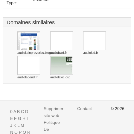
Type:
Domaines similaires
audiolatinproverbs.blogspot.com
audiolead.fr
audioled.fr
audiolegend.fr
audiolexic.org
Supprimer
Contact
© 2026
0
A
B
C
D
site web
E
F
G
H
I
Politique
J
K
L
M
De
N
O
P
Q
R