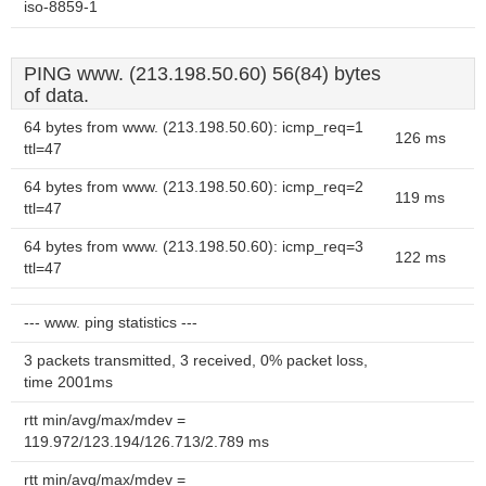
iso-8859-1
PING www. (213.198.50.60) 56(84) bytes
of data.
64 bytes from www. (213.198.50.60): icmp_req=1
126 ms
ttl=47
64 bytes from www. (213.198.50.60): icmp_req=2
119 ms
ttl=47
64 bytes from www. (213.198.50.60): icmp_req=3
122 ms
ttl=47
--- www. ping statistics ---
3 packets transmitted, 3 received, 0% packet loss,
time 2001ms
rtt min/avg/max/mdev =
119.972/123.194/126.713/2.789 ms
rtt min/avg/max/mdev =