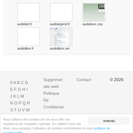
audioled.fr
audiolegend.fr
audiolexic.org
audiolibre.fr
audiolibris.net
Supprimer
Contact
© 2026
0
A
B
C
D
site web
E
F
G
H
I
Politique
J
K
L
M
De
N
O
P
Q
R
Confidentialite
S
T
U
V
W
X
Y
Z
Nous utilisons des cookies afin de vous offrir une
entendu
expérience de navigation optimale. En utilisant notre site
Web, vous acceptez l'utilisation de cookies conformément à notre
politique de
confidentialité