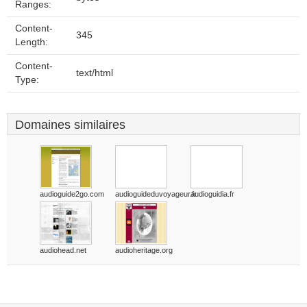
Ranges:
Content-
345
Length:
Content-
text/html
Type:
Domaines similaires
audioguide2go.com
audioguideduvoyageur.fr
audioguidia.fr
audiohead.net
audioheritage.org