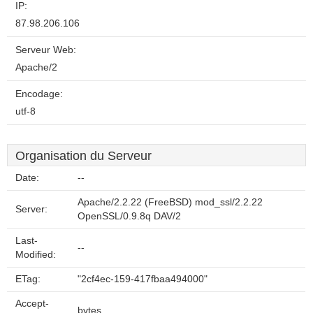
IP:
87.98.206.106
Serveur Web:
Apache/2
Encodage:
utf-8
Organisation du Serveur
Date:
--
Apache/2.2.22 (FreeBSD) mod_ssl/2.2.22
Server:
OpenSSL/0.9.8q DAV/2
Last-
--
Modified:
ETag:
"2cf4ec-159-417fbaa494000"
Accept-
bytes