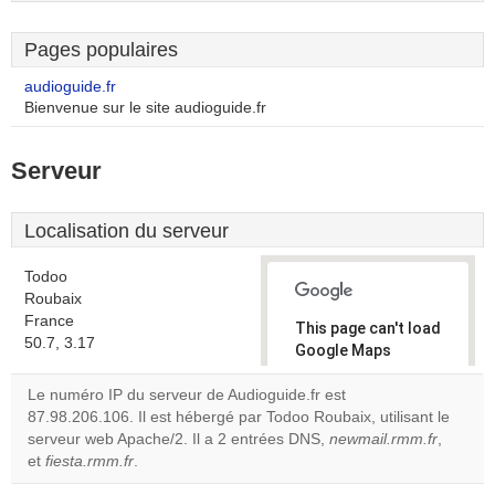
Pages populaires
audioguide.fr
Bienvenue sur le site audioguide.fr
Serveur
Localisation du serveur
Todoo
Roubaix
France
This page can't load
50.7, 3.17
Google Maps
correctly.
Le numéro IP du serveur de Audioguide.fr est
87.98.206.106. Il est hébergé par Todoo Roubaix, utilisant le
Do you
OK
serveur web Apache/2. Il a 2 entrées DNS,
own this
newmail.rmm.fr
,
website?
et
fiesta.rmm.fr
.