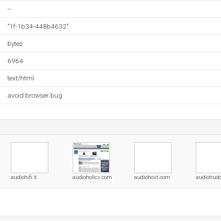
--
"1f-1b34-448b4632"
bytes
6964
text/html
avoid browser bug
audiohifi.it
audioholics.com
audiohost.com
audiohud