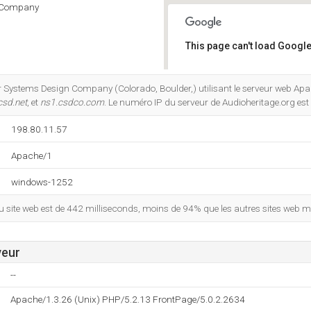
 Company
This page can't load Google
Do you own this website?
r Systems Design Company (Colorado, Boulder,) utilisant le serveur web Apa
csd.net
, et
ns1.csdco.com
. Le numéro IP du serveur de Audioheritage.org es
198.80.11.57
Apache/1
windows-1252
site web est de 442 milliseconds, moins de 94% que les autres sites web m
veur
--
Apache/1.3.26 (Unix) PHP/5.2.13 FrontPage/5.0.2.2634