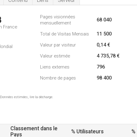
Contenu
Liens
Serveur
Pages visionnées
8
68 040
mensuellement
n France
11 500
Total de Visitas Mensais
0,14 €
Valeur par visiteur
ondial
4 735,78 €
Valeur estimée
796
Liens externes
98 400
Nombre de pages
 Données estimées, lire la décharge.
Classement dans le
% Utilisateurs
%
Pays