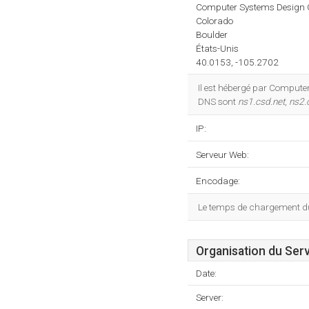
Computer Systems Design
Colorado
Boulder
États-Unis
40.0153, -105.2702
Il est hébergé par Compute
DNS sont
ns1.csd.net
,
ns2.
IP:
Serveur Web:
Encodage:
Le temps de chargement du 
Organisation du Ser
Date:
Server: