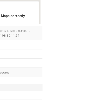
 Maps correctly.
OK
che/1. Ses 3 serveurs
t 198.80.11.57.
esurés.