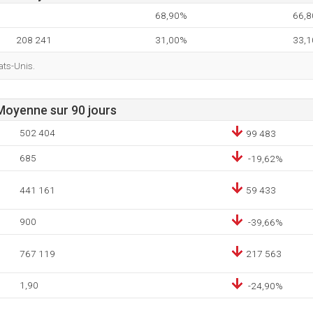
68,90%
66,
208 241
31,00%
33,
tats-Unis.
 Moyenne sur 90 jours
502 404
99 483
685
-19,62%
441 161
59 433
900
-39,66%
767 119
217 563
1,90
-24,90%