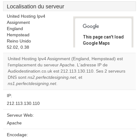
Localisation du serveur
United Hosting Ipv4
Assignment
England
Hempstead
This page can't load
Reino Unido
Google Maps
52.02, 0.38
correctly.
United Hosting Ipv4 Assignment (England, Hempstead) est
Do you
l'emplacement du serveur Apache. L'adresse IP de
OK
own this
Audiodestination.co.uk est 212.113.130.110. Ses 2 serveurs
website?
DNS sont
ns2.perfectdesigning.net
, et
ns1.perfectdesigning.net
.
IP:
212.113.130.110
Serveur Web:
Apache
Encodage: