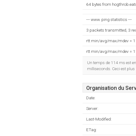
64 bytes from hogthrob.eat
--- www. ping statistics ---
3 packets transmitted, 3 r
rtt min/avg/max/mdev = 
rtt min/avg/max/mdev = 
Un temps de 114 ms est enr
milliseconds. Ceci est plus
Organisation du Ser
Date:
Server:
Last-Modified:
ETag: