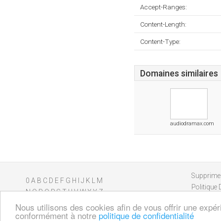
Accept-Ranges:
Content-Length:
Content-Type:
Domaines similaires
audiodramax.com
Supprimer
0
A
B
C
D
E
F
G
H
I
J
K
L
M
Politique 
N
O
P
Q
R
S
T
U
V
W
X
Y
Z
Nous utilisons des cookies afin de vous offrir une expér
conformément à notre
politique de confidentialité