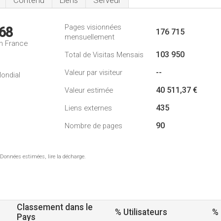
Contenu
Liens
Serveur
Pages visionnées
68
176 715
mensuellement
n France
103 950
Total de Visitas Mensais
--
Valeur par visiteur
ondial
40 511,37 €
Valeur estimée
435
Liens externes
90
Nombre de pages
 Données estimées, lire la décharge.
Classement dans le
% Utilisateurs
%
Pays