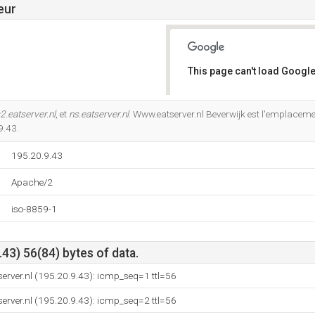
eur
This page can't load Google
Do you own this website?
2.eatserver.nl
, et
ns.eatserver.nl
. Www.eatserver.nl Beverwijk est l'emplacem
9.43.
195.20.9.43
Apache/2
iso-8859-1
43) 56(84) bytes of data.
server.nl (195.20.9.43): icmp_seq=1 ttl=56
server.nl (195.20.9.43): icmp_seq=2 ttl=56