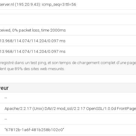
server.nl (195.20.9.43): icmp_seq=3 ttl=56
eceived, 0% packet loss, time 2000ms
113.968/114.074/114.204/0.097 ms
113.968/114.074/114.204/0.097 ms
egistré dans un test ping, et son temps de chargement complet d'une page
 lent que 89% des sites web mesurés.
veur
--
Apache/2.2.17 (Unix) DAV/2 mod_ssl/2.2.17 OpenSSL/1.0.0d FrontPage
--
"67812b-1a6f-481b258b102c0"