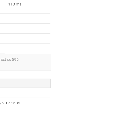
113 ms
 est de 596
/5.0.2.2635