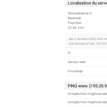
Localisation du serv
Www.eatserver.nl
Beverwijk
Pays-Bas
52.48, 4.65
Ses 2 serveurs DNS sont
ns
Son Numéro IP est 195.20.
IP:
Serveur Web:
Encodage:
PING www. (195.20.9.
64 bytes from hogthrob.eat
64 bytes from hogthrob.eat