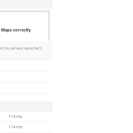
 Maps correctly.
OK
ent du serveur Apache/2.
114 ms
114 ms