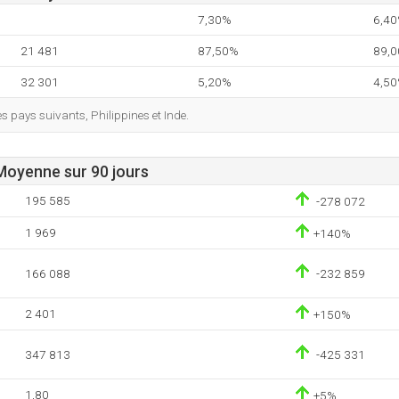
7,30%
6,4
21 481
87,50%
89,
32 301
5,20%
4,5
s pays suivants, Philippines et Inde.
 Moyenne sur 90 jours
195 585
-278 072
1 969
+140%
166 088
-232 859
2 401
+150%
347 813
-425 331
1,80
+5%