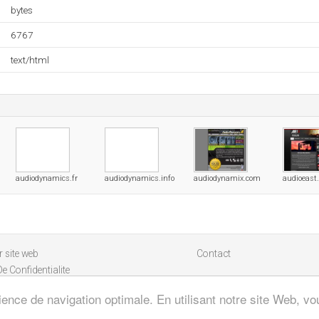
bytes
6767
text/html
audiodynamics.fr
audiodynamics.info
audiodynamix.com
audioeast
 site web
Contact
De Confidentialite
ience de navigation optimale. En utilisant notre site Web, vou