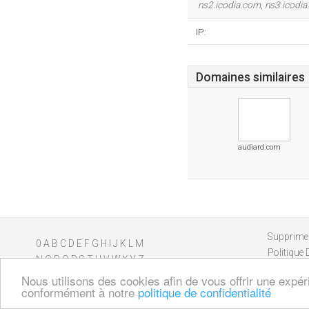
ns2.icodia.com
,
ns3.icodi
IP:
Domaines similaires
audiard.com
Supprimer
0
A
B
C
D
E
F
G
H
I
J
K
L
M
Politique 
N
O
P
Q
R
S
T
U
V
W
X
Y
Z
Nous utilisons des cookies afin de vous offrir une expér
conformément à notre
politique de confidentialité