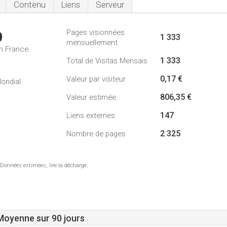
Contenu
Liens
Serveur
Pages visionnées
9
1 333
mensuellement
n France
1 333
Total de Visitas Mensais
0,17 €
Valeur par visiteur
ondial
806,35 €
Valeur estimée
147
Liens externes
2 325
Nombre de pages
 Données estimées, lire la décharge.
 Moyenne sur 90 jours