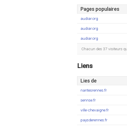
Pages populaires
audiar.org
audiar.org
audiar.org
Chacun des 37 visiteurs qu
Liens
Lies de
nantesrennes.fr
sennse.fr
ville-chevaigne.fr
paysderennes.fr