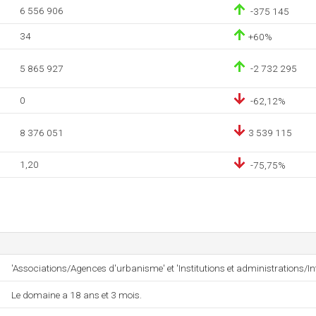
6 556 906
-375 145
34
+60%
5 865 927
-2 732 295
0
-62,12%
8 376 051
3 539 115
1,20
-75,75%
'Associations/Agences d'urbanisme' et 'Institutions et administrations
Le domaine a 18 ans et 3 mois.