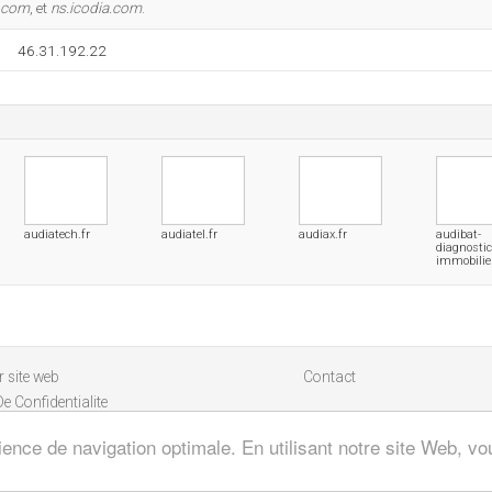
a.com
, et
ns.icodia.com
.
46.31.192.22
audiatech.fr
audiatel.fr
audiax.fr
audibat-
diagnostic
immobilier
 site web
Contact
De Confidentialite
ience de navigation optimale. En utilisant notre site Web, vou