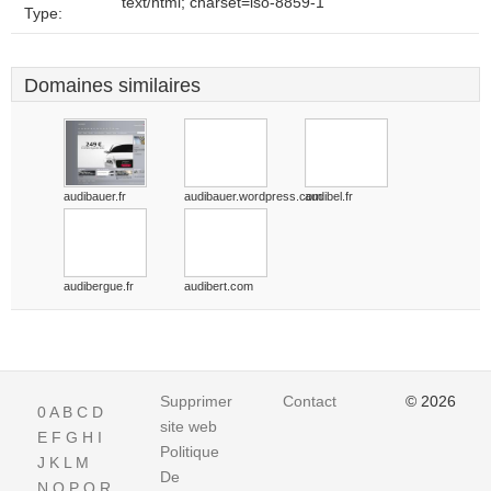
text/html; charset=iso-8859-1
Type:
Domaines similaires
audibauer.fr
audibauer.wordpress.com
audibel.fr
audibergue.fr
audibert.com
Supprimer
Contact
© 2026
0
A
B
C
D
site web
E
F
G
H
I
Politique
J
K
L
M
De
N
O
P
Q
R