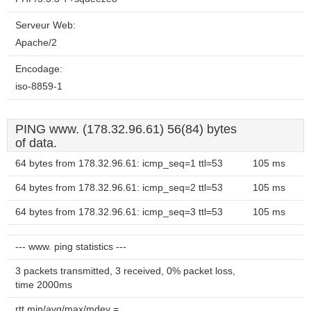
Serveur Web:
Apache/2
Encodage:
iso-8859-1
PING www. (178.32.96.61) 56(84) bytes
of data.
64 bytes from 178.32.96.61: icmp_seq=1 ttl=53
105 ms
64 bytes from 178.32.96.61: icmp_seq=2 ttl=53
105 ms
64 bytes from 178.32.96.61: icmp_seq=3 ttl=53
105 ms
--- www. ping statistics ---
3 packets transmitted, 3 received, 0% packet loss,
time 2000ms
rtt min/avg/max/mdev =