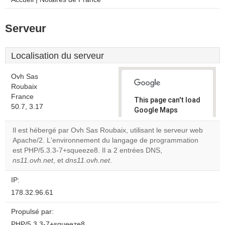
Serveur
Localisation du serveur
Ovh Sas
Roubaix
France
This page can't load
50.7, 3.17
Google Maps
correctly.
Il est hébergé par Ovh Sas Roubaix, utilisant le serveur web
Apache/2. L'environnement du langage de programmation
Do you
OK
est PHP/5.3.3-7+squeeze8. Il a 2 entrées DNS,
own this
website?
ns11.ovh.net
, et
dns11.ovh.net
.
IP:
178.32.96.61
Propulsé par:
PHP/5.3.3-7+squeeze8