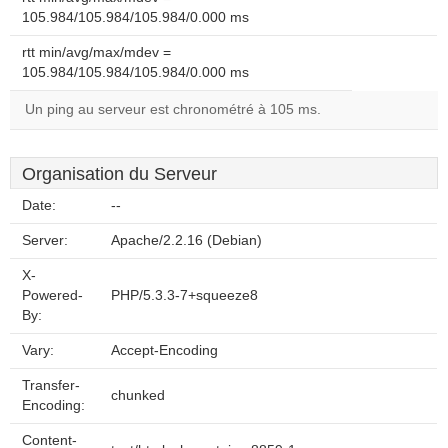
105.984/105.984/105.984/0.000 ms
rtt min/avg/max/mdev =
105.984/105.984/105.984/0.000 ms
Un ping au serveur est chronométré à 105 ms.
Organisation du Serveur
Date:
--
Server:
Apache/2.2.16 (Debian)
X-
Powered-
PHP/5.3.3-7+squeeze8
By:
Vary:
Accept-Encoding
Transfer-
chunked
Encoding:
Content-