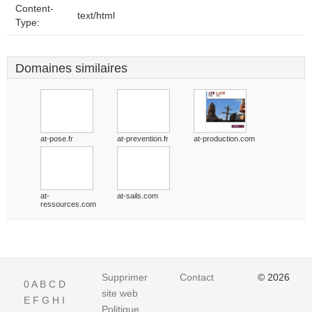
Content-
text/html
Type:
Domaines similaires
at-pose.fr
at-prevention.fr
at-production.com
at-
at-sails.com
ressources.com
Supprimer
Contact
© 2026
0
A
B
C
D
site web
E
F
G
H
I
Politique