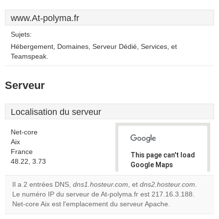
www.At-polyma.fr
Sujets:
Hébergement, Domaines, Serveur Dédié, Services, et
Teamspeak.
Serveur
Localisation du serveur
Net-core
Aix
France
This page can't load
48.22, 3.73
Google Maps
correctly.
Il a 2 entrées DNS,
dns1.hosteur.com
, et
dns2.hosteur.com
.
Le numéro IP du serveur de At-polyma.fr est 217.16.3.188.
Do you
OK
Net-core Aix est l'emplacement du serveur Apache.
own this
website?