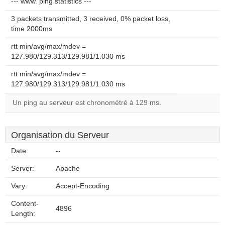
--- www. ping statistics ---
3 packets transmitted, 3 received, 0% packet loss,
time 2000ms
rtt min/avg/max/mdev =
127.980/129.313/129.981/1.030 ms
rtt min/avg/max/mdev =
127.980/129.313/129.981/1.030 ms
Un ping au serveur est chronométré à 129 ms.
Organisation du Serveur
Date:
--
Server:
Apache
Vary:
Accept-Encoding
Content-
4896
Length: