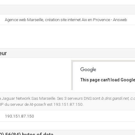
Agence web Marseille, création site internet Aix en Provence - Answeb
eur
This page can't load Google
Do you own this website?
à Jaguar Network Sas Marseille. Ses 3 serveurs DNS sont
b.dns.gandi.net
,
c.
IP du serveur de At-pose.fr est 193.151.87.150.
193.151.87.150