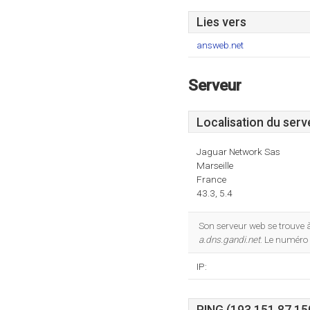
Lies vers
answeb.net
Serveur
Localisation du serv
Jaguar Network Sas
Marseille
France
43.3, 5.4
Son serveur web se trouve 
a.dns.gandi.net
. Le numéro 
IP: