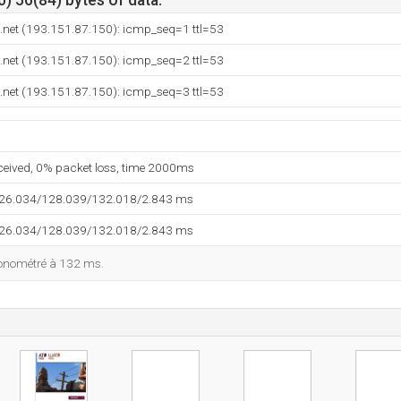
) 56(84) bytes of data.
net (193.151.87.150): icmp_seq=1 ttl=53
net (193.151.87.150): icmp_seq=2 ttl=53
net (193.151.87.150): icmp_seq=3 ttl=53
eceived, 0% packet loss, time 2000ms
126.034/128.039/132.018/2.843 ms
126.034/128.039/132.018/2.843 ms
ronométré à 132 ms.