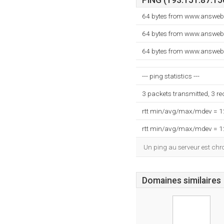
PING (193.151.87.150
64 bytes from www.answeb.
64 bytes from www.answeb.
64 bytes from www.answeb.
--- ping statistics ---
3 packets transmitted, 3 r
rtt min/avg/max/mdev = 
rtt min/avg/max/mdev = 
Un ping au serveur est ch
Domaines similaires