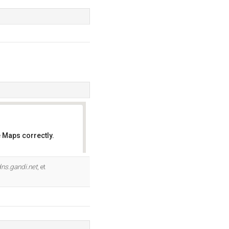
 Maps correctly.
OK
dns.gandi.net
, et