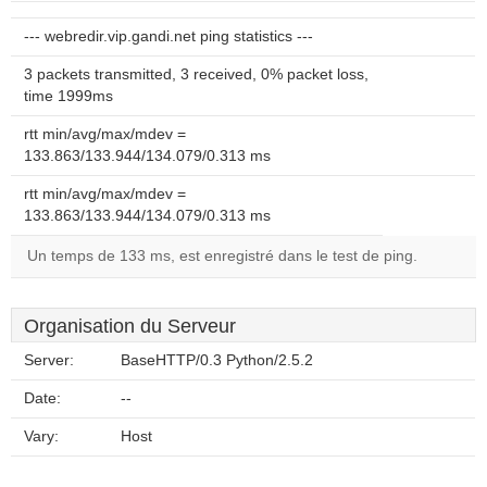
--- webredir.vip.gandi.net ping statistics ---
3 packets transmitted, 3 received, 0% packet loss,
time 1999ms
rtt min/avg/max/mdev =
133.863/133.944/134.079/0.313 ms
rtt min/avg/max/mdev =
133.863/133.944/134.079/0.313 ms
Un temps de 133 ms, est enregistré dans le test de ping.
Organisation du Serveur
Server:
BaseHTTP/0.3 Python/2.5.2
Date:
--
Vary:
Host