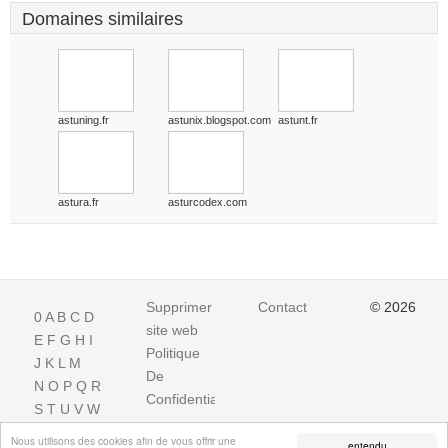
Domaines similaires
astuning.fr
astunix.blogspot.com
astunt.fr
astura.fr
asturcodex.com
Supprimer
Contact
© 2026
0
A
B
C
D
site web
E
F
G
H
I
Politique
J
K
L
M
De
N
O
P
Q
R
Confidentialite
S
T
U
V
W
X
Y
Z
Nous utilisons des cookies afin de vous offrir une
entendu