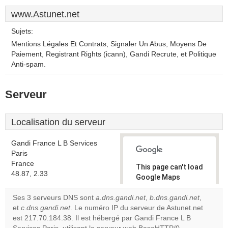
www.Astunet.net
Sujets:
Mentions Légales Et Contrats, Signaler Un Abus, Moyens De
Paiement, Registrant Rights (icann), Gandi Recrute, et Politique
Anti-spam.
Serveur
Localisation du serveur
Gandi France L B Services
Paris
France
This page can't load
48.87, 2.33
Google Maps
correctly.
Ses 3 serveurs DNS sont
a.dns.gandi.net
,
b.dns.gandi.net
,
et
c.dns.gandi.net
. Le numéro IP du serveur de Astunet.net
Do you
OK
est 217.70.184.38. Il est hébergé par Gandi France L B
own this
website?