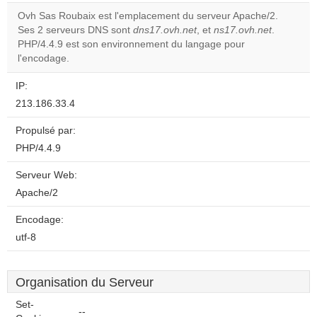
correctly.
Ovh Sas Roubaix est l'emplacement du serveur Apache/2.
Ses 2 serveurs DNS sont
dns17.ovh.net
, et
ns17.ovh.net
.
Do you
OK
PHP/4.4.9 est son environnement du langage pour
own this
website?
l'encodage.
IP:
213.186.33.4
Propulsé par:
PHP/4.4.9
Serveur Web:
Apache/2
Encodage:
utf-8
Organisation du Serveur
Set-
--