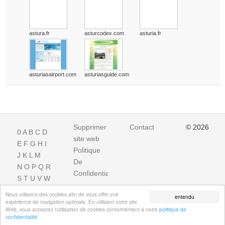
astura.fr
asturcodex.com
asturia.fr
asturiasairport.com
asturiasguide.com
Supprimer
Contact
© 2026
0
A
B
C
D
site web
E
F
G
H
I
Politique
J
K
L
M
De
N
O
P
Q
R
Confidentialite
S
T
U
V
W
X
Y
Z
Nous utilisons des cookies afin de vous offrir une
entendu
expérience de navigation optimale. En utilisant notre site
Web, vous acceptez l'utilisation de cookies conformément à notre
politique de
confidentialité