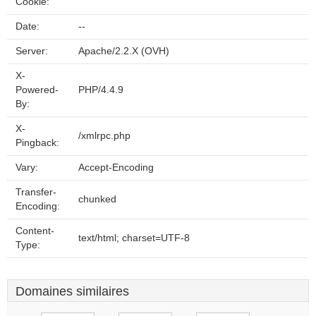
Cookie:
Date:
--
Server:
Apache/2.2.X (OVH)
X-
Powered-
PHP/4.4.9
By:
X-
/xmlrpc.php
Pingback:
Vary:
Accept-Encoding
Transfer-
chunked
Encoding:
Content-
text/html; charset=UTF-8
Type:
Domaines similaires