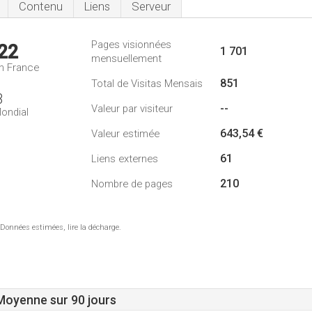
Contenu
Liens
Serveur
Pages visionnées
22
1 701
mensuellement
n France
851
Total de Visitas Mensais
3
--
Valeur par visiteur
ondial
643,54 €
Valeur estimée
61
Liens externes
210
Nombre de pages
 Données estimées, lire la décharge.
 Moyenne sur 90 jours