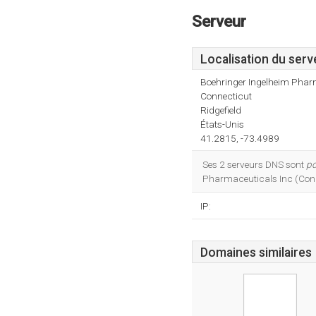
Serveur
Localisation du serv
Boehringer Ingelheim Phar
Connecticut
Ridgefield
États-Unis
41.2815, -73.4989
Ses 2 serveurs DNS sont
pd
Pharmaceuticals Inc (Conne
IP:
Domaines similaires