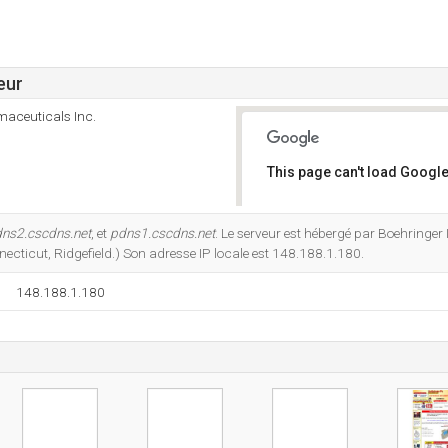
eur
maceuticals Inc.
This page can't load Google
Do you own this website?
ns2.cscdns.net
, et
pdns1.cscdns.net
. Le serveur est hébergé par Boehringer
cticut, Ridgefield.) Son adresse IP locale est 148.188.1.180.
148.188.1.180