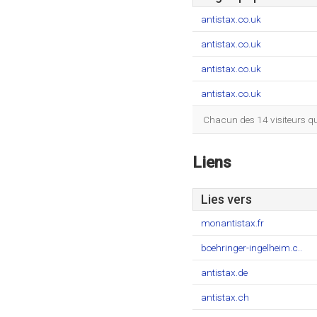
antistax.co.uk
antistax.co.uk
antistax.co.uk
antistax.co.uk
Chacun des 14 visiteurs qu
Liens
Lies vers
monantistax.fr
boehringer-ingelheim.c..
antistax.de
antistax.ch