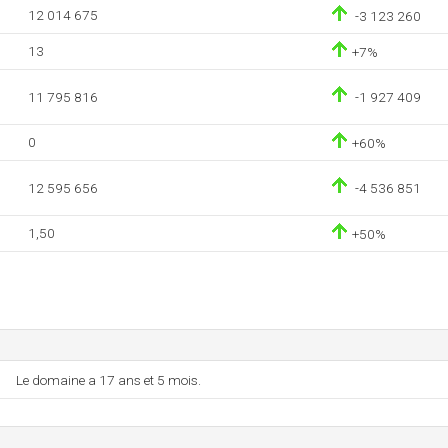
12 014 675
-3 123 260
13
+7%
11 795 816
-1 927 409
0
+60%
12 595 656
-4 536 851
1,50
+50%
Le domaine a 17 ans et 5 mois.