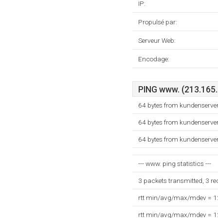
IP:
Propulsé par:
Serveur Web:
Encodage:
PING www. (213.165.7
64 bytes from kundenserver
64 bytes from kundenserver
64 bytes from kundenserver
--- www. ping statistics ---
3 packets transmitted, 3 r
rtt min/avg/max/mdev = 
rtt min/avg/max/mdev = 