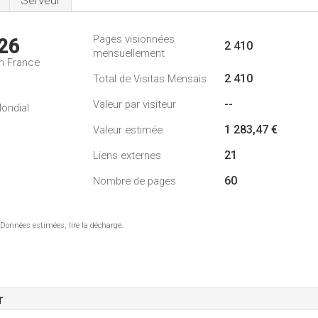
Serveur
Pages visionnées
26
2 410
mensuellement
n France
2 410
Total de Visitas Mensais
--
Valeur par visiteur
ondial
1 283,47 €
Valeur estimée
21
Liens externes
60
Nombre de pages
 Données estimées, lire la décharge.
r