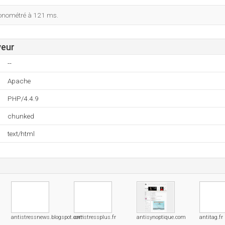
ronométré à 121 ms.
veur
--
Apache
PHP/4.4.9
chunked
text/html
antistressnews.blogspot.com
antistressplus.fr
antisynoptique.com
antitag.fr