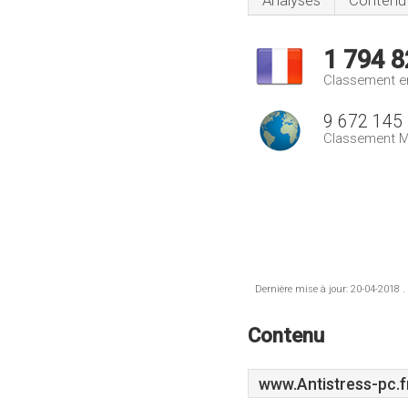
Analyses
Contenu
1 794 8
Classement e
9 672 145
Classement M
Dernière mise à jour: 20-04-2018 .
Contenu
www.Antistress-pc.f