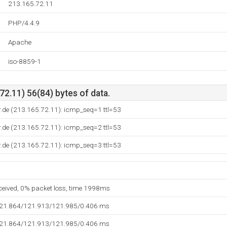
213.165.72.11
PHP/4.4.9
Apache
iso-8859-1
2.11) 56(84) bytes of data.
.de (213.165.72.11): icmp_seq=1 ttl=53
.de (213.165.72.11): icmp_seq=2 ttl=53
.de (213.165.72.11): icmp_seq=3 ttl=53
eceived, 0% packet loss, time 1998ms
121.864/121.913/121.985/0.406 ms
121.864/121.913/121.985/0.406 ms