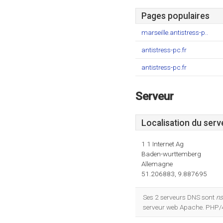
Pages populaires
marseille.antistress-p..
antistress-pc.fr
antistress-pc.fr
Serveur
Localisation du serv
1 1 Internet Ag
Baden-wurttemberg
Allemagne
51.206883, 9.887695
Ses 2 serveurs DNS sont
ns
serveur web Apache. PHP/4