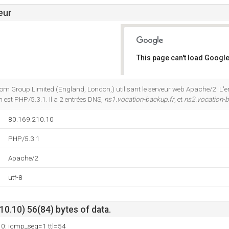
eur
This page can't load Google
Do you own this website?
lecom Group Limited (England, London,) utilisant le serveur web Apache/2. L
st PHP/5.3.1. Il a 2 entrées DNS,
ns1.vocation-backup.fr
, et
ns2.vocation-b
80.169.210.10
PHP/5.3.1
Apache/2
utf-8
0.10) 56(84) bytes of data.
10: icmp_seq=1 ttl=54