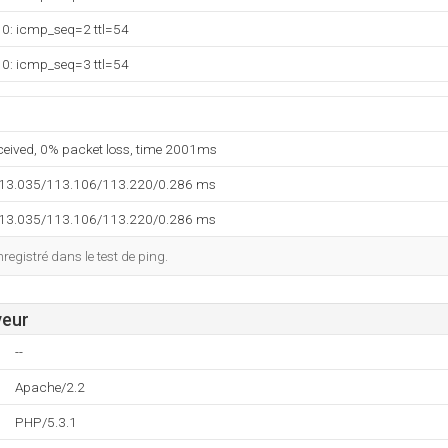
10: icmp_seq=2 ttl=54
10: icmp_seq=3 ttl=54
eceived, 0% packet loss, time 2001ms
113.035/113.106/113.220/0.286 ms
113.035/113.106/113.220/0.286 ms
egistré dans le test de ping.
veur
--
Apache/2.2
PHP/5.3.1