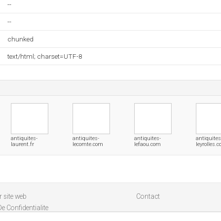
--
--
chunked
text/html; charset=UTF-8
antiquites-
antiquites-
antiquites-
antiquites
laurent.fr
lecomte.com
lefaou.com
leyrolles.
 site web
Contact
De Confidentialite