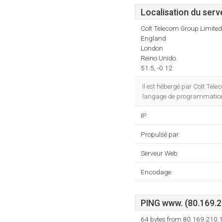
Localisation du serv
Colt Telecom Group Limited
England
London
Reino Unido
51.5, -0.12
Il est hébergé par Colt Te
langage de programmation e
IP:
Propulsé par:
Serveur Web:
Encodage:
PING www. (80.169.21
64 bytes from 80.169.210.