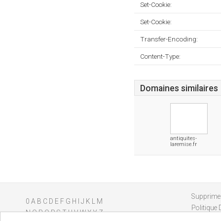
Set-Cookie:
Set-Cookie:
Transfer-Encoding:
Content-Type:
Domaines similaires
antiquites-
laremise.fr
Supprimer
0
A
B
C
D
E
F
G
H
I
J
K
L
M
Politique 
N
O
P
Q
R
S
T
U
V
W
X
Y
Z