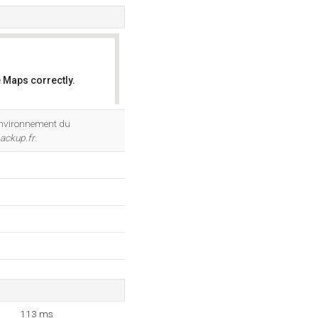
 Maps correctly.
OK
'environnement du
ackup.fr
.
113 ms