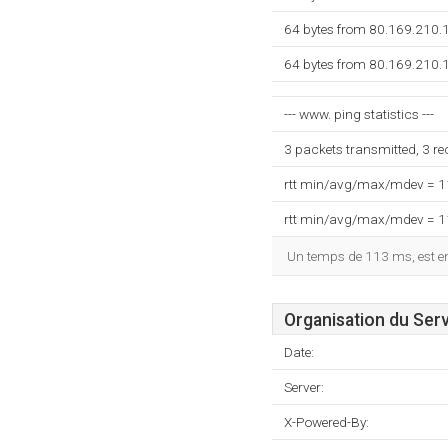
64 bytes from 80.169.210.
64 bytes from 80.169.210.
--- www. ping statistics ---
3 packets transmitted, 3 r
rtt min/avg/max/mdev = 
rtt min/avg/max/mdev = 
Un temps de 113 ms, est enr
Organisation du Ser
Date:
Server:
X-Powered-By: