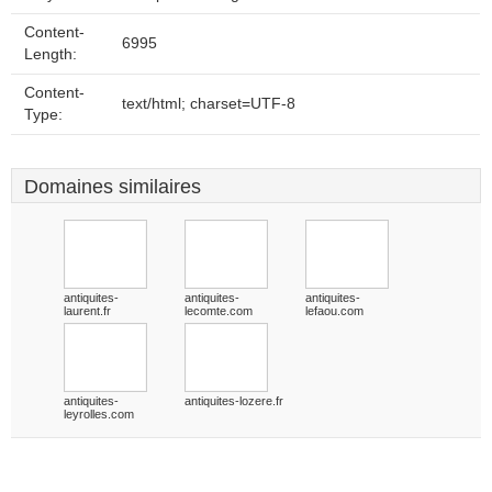
Content-
6995
Length:
Content-
text/html; charset=UTF-8
Type:
Domaines similaires
antiquites-
antiquites-
antiquites-
laurent.fr
lecomte.com
lefaou.com
antiquites-
antiquites-lozere.fr
leyrolles.com