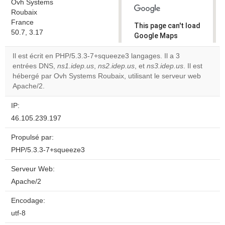
Ovh Systems
Roubaix
France
This page can't load
50.7, 3.17
Google Maps
correctly.
Il est écrit en PHP/5.3.3-7+squeeze3 langages. Il a 3
entrées DNS,
ns1.idep.us
,
ns2.idep.us
, et
ns3.idep.us
. Il est
Do you
OK
hébergé par Ovh Systems Roubaix, utilisant le serveur web
own this
website?
Apache/2.
IP:
46.105.239.197
Propulsé par:
PHP/5.3.3-7+squeeze3
Serveur Web:
Apache/2
Encodage:
utf-8