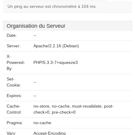
Un ping au serveur est chronométré à 104 ms.
Organisation du Serveur
Date:
--
Server:
Apache/2.2.16 (Debian)
X-
Powered-
PHP/5.3.3-7+squeeze3
By:
Set-
--
Cookie:
Expires:
--
Cache-
no-store, no-cache, must-revalidate, post-
Control:
check=0, pre-check=0
Pragma:
no-cache
Vary:
Accept-Encoding