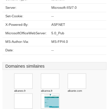
Server:
Microsoft-IIS/7.0
Set-Cookie:
--
X-Powered-By:
ASP.NET
MicrosoftOfficeWebServer:
5.0_Pub
MS-Author-Via:
MS-FP/4.0
Date:
--
Domaines similaires
alkaneo.fr
alkanna.fr
alkante.com