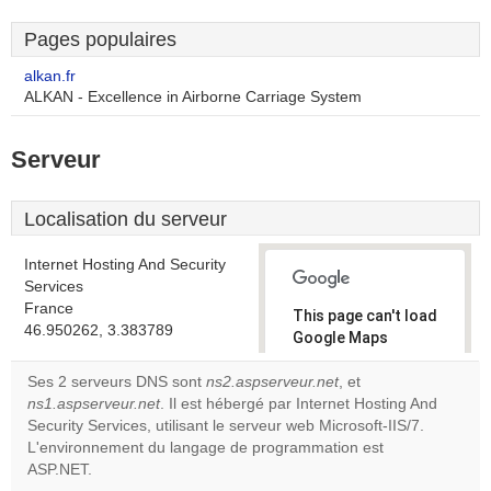
Pages populaires
alkan.fr
ALKAN - Excellence in Airborne Carriage System
Serveur
Localisation du serveur
Internet Hosting And Security
Services
France
This page can't load
46.950262, 3.383789
Google Maps
correctly.
Ses 2 serveurs DNS sont
ns2.aspserveur.net
, et
ns1.aspserveur.net
. Il est hébergé par Internet Hosting And
Do you
OK
Security Services, utilisant le serveur web Microsoft-IIS/7.
own this
website?
L'environnement du langage de programmation est
ASP.NET.