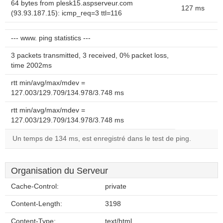
64 bytes from plesk15.aspserveur.com
127 ms
(93.93.187.15): icmp_req=3 ttl=116
--- www. ping statistics ---
3 packets transmitted, 3 received, 0% packet loss,
time 2002ms
rtt min/avg/max/mdev =
127.003/129.709/134.978/3.748 ms
rtt min/avg/max/mdev =
127.003/129.709/134.978/3.748 ms
Un temps de 134 ms, est enregistré dans le test de ping.
Organisation du Serveur
Cache-Control:
private
Content-Length:
3198
Content-Type:
text/html