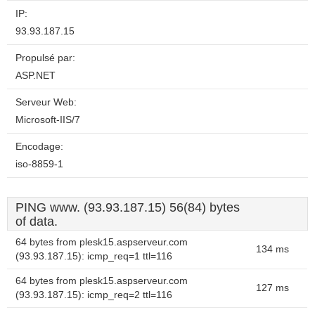
IP:
93.93.187.15
Propulsé par:
ASP.NET
Serveur Web:
Microsoft-IIS/7
Encodage:
iso-8859-1
PING www. (93.93.187.15) 56(84) bytes
of data.
64 bytes from plesk15.aspserveur.com
134 ms
(93.93.187.15): icmp_req=1 ttl=116
64 bytes from plesk15.aspserveur.com
127 ms
(93.93.187.15): icmp_req=2 ttl=116