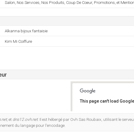
Salon, Nos Services, Nos Produits, Coup De Coeur, Promotions, et Mentio
Alkanna bijoux fantaisie
Kim Mi Coiffure
eur
This page can't load Google
Do you own this website?
.net
, et
dns12.ovh.net
. Il est hébergé par Ovh Sas Roubaix, utilisant le serv
nnement du langage pour l'encodage.