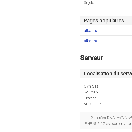
Sujets:
Pages populaires
alkanna.fr
alkanna.fr
Serveur
Localisation du serv
Ovh Sas
Roubaix
France
50.7, 3.17
Il a 2 entrées DNS,
ns12.ovh
PHP/5.2.17 est son enviro