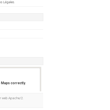
ns Légales.
 Maps correctly.
OK
eur web Apache/2.