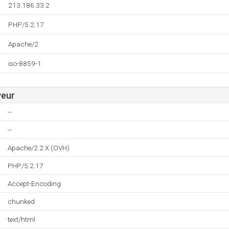
213.186.33.2
PHP/5.2.17
Apache/2
iso-8859-1
veur
--
--
Apache/2.2.X (OVH)
PHP/5.2.17
Accept-Encoding
chunked
text/html