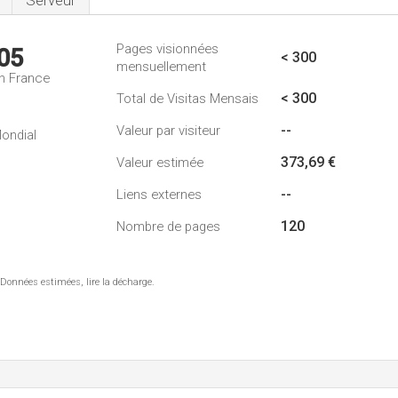
Serveur
Pages visionnées
05
< 300
mensuellement
n France
< 300
Total de Visitas Mensais
--
Valeur par visiteur
ondial
373,69 €
Valeur estimée
--
Liens externes
120
Nombre de pages
 Données estimées, lire la décharge.