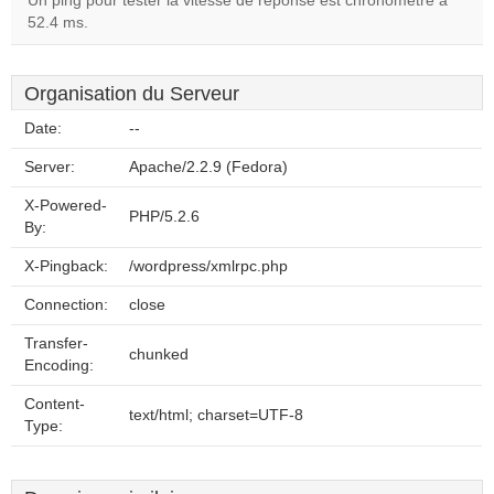
Un ping pour tester la vitesse de réponse est chronométré à
52.4 ms.
Organisation du Serveur
Date:
--
Server:
Apache/2.2.9 (Fedora)
X-Powered-
PHP/5.2.6
By:
X-Pingback:
/wordpress/xmlrpc.php
Connection:
close
Transfer-
chunked
Encoding:
Content-
text/html; charset=UTF-8
Type: