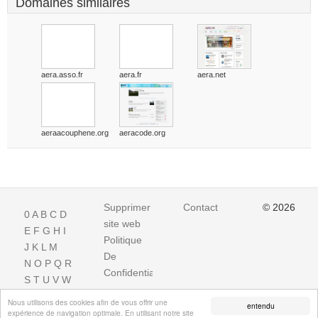
Domaines similaires
aera.asso.fr
aera.fr
aera.net
aeraacouphene.org
aeracode.org
Supprimer
Contact
© 2026
0
A
B
C
D
site web
E
F
G
H
I
Politique
J
K
L
M
De
N
O
P
Q
R
Confidentialite
S
T
U
V
W
X
Y
Z
Nous utilisons des cookies afin de vous offrir une
entendu
expérience de navigation optimale. En utilisant notre site