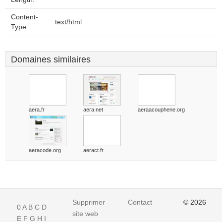
Content-
text/html
Type:
Domaines similaires
aera.fr
aera.net
aeraacouphene.org
aeracode.org
aeract.fr
Supprimer
Contact
© 2026
0
A
B
C
D
site web
E
F
G
H
I