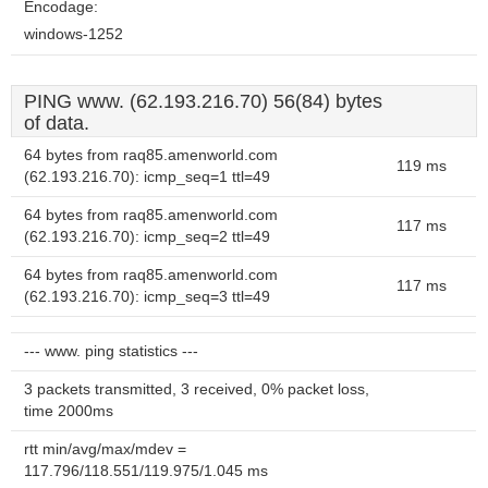
Encodage:
windows-1252
PING www. (62.193.216.70) 56(84) bytes
of data.
64 bytes from raq85.amenworld.com
119 ms
(62.193.216.70): icmp_seq=1 ttl=49
64 bytes from raq85.amenworld.com
117 ms
(62.193.216.70): icmp_seq=2 ttl=49
64 bytes from raq85.amenworld.com
117 ms
(62.193.216.70): icmp_seq=3 ttl=49
--- www. ping statistics ---
3 packets transmitted, 3 received, 0% packet loss,
time 2000ms
rtt min/avg/max/mdev =
117.796/118.551/119.975/1.045 ms