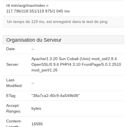
rtt min/avg/max/mdev =
117.796/118.551/119.975/1.045 ms
Un temps de 119 ms, est enregistré dans le test de ping.
Organisation du Serveur
Date:
--
Apache/1.3.20 Sun Cobalt (Unix) mod_ssl/2.8.4
Server:
OpenSSL/0.9.6 PHP/4.3.10 FrontPage/5.0.2.2510
mod_perl/1.26
Last-
--
Modified:
ETag:
"38a7ca2-40c9-4a549b06"
Accept-
bytes
Ranges:
Content-
16585
Length: