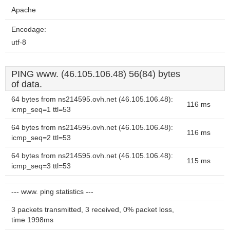
Apache
Encodage:
utf-8
PING www. (46.105.106.48) 56(84) bytes
of data.
64 bytes from ns214595.ovh.net (46.105.106.48):
116 ms
icmp_seq=1 ttl=53
64 bytes from ns214595.ovh.net (46.105.106.48):
116 ms
icmp_seq=2 ttl=53
64 bytes from ns214595.ovh.net (46.105.106.48):
115 ms
icmp_seq=3 ttl=53
--- www. ping statistics ---
3 packets transmitted, 3 received, 0% packet loss,
time 1998ms