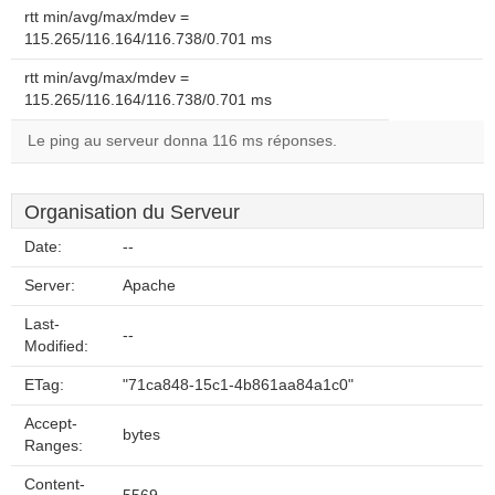
rtt min/avg/max/mdev =
115.265/116.164/116.738/0.701 ms
rtt min/avg/max/mdev =
115.265/116.164/116.738/0.701 ms
Le ping au serveur donna 116 ms réponses.
Organisation du Serveur
Date:
--
Server:
Apache
Last-
--
Modified:
ETag:
"71ca848-15c1-4b861aa84a1c0"
Accept-
bytes
Ranges:
Content-