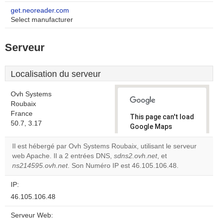
get.neoreader.com
Select manufacturer
Serveur
Localisation du serveur
Ovh Systems
Roubaix
France
This page can't load
50.7, 3.17
Google Maps
correctly.
Il est hébergé par Ovh Systems Roubaix, utilisant le serveur
web Apache. Il a 2 entrées DNS,
sdns2.ovh.net
, et
Do you
OK
ns214595.ovh.net
. Son Numéro IP est 46.105.106.48.
own this
website?
IP:
46.105.106.48
Serveur Web: