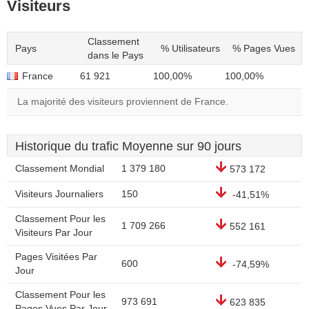
Visiteurs
Classement
Pays
% Utilisateurs
% Pages Vues
dans le Pays
France
61 921
100,00%
100,00%
La majorité des visiteurs proviennent de France.
Historique du trafic Moyenne sur 90 jours
Classement Mondial
1 379 180
573 172
Visiteurs Journaliers
150
-41,51%
Classement Pour les
1 709 266
552 161
Visiteurs Par Jour
Pages Visitées Par
600
-74,59%
Jour
Classement Pour les
973 691
623 835
Pages Vues Par Jour