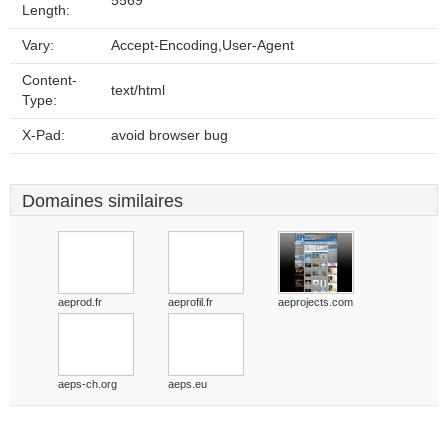
5569
Length:
Vary:
Accept-Encoding,User-Agent
Content-
text/html
Type:
X-Pad:
avoid browser bug
Domaines similaires
aeprod.fr
aeprofil.fr
aeprojects.com
aeps-ch.org
aeps.eu