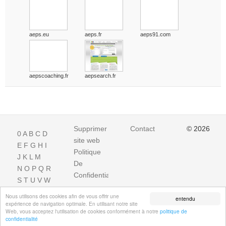
aeps.eu
aeps.fr
aeps91.com
aepscoaching.fr
aepsearch.fr
Supprimer
Contact
© 2026
0
A
B
C
D
site web
E
F
G
H
I
Politique
J
K
L
M
De
N
O
P
Q
R
Confidentialite
S
T
U
V
W
X
Y
Z
Nous utilisons des cookies afin de vous offrir une
entendu
expérience de navigation optimale. En utilisant notre site
Web, vous acceptez l'utilisation de cookies conformément à notre
politique de
confidentialité