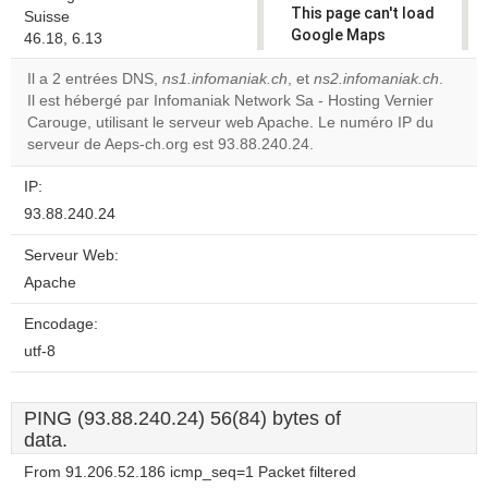
This page can't load
Suisse
Google Maps
46.18, 6.13
correctly.
Il a 2 entrées DNS,
ns1.infomaniak.ch
, et
ns2.infomaniak.ch
.
Il est hébergé par Infomaniak Network Sa - Hosting Vernier
Do you
OK
Carouge, utilisant le serveur web Apache. Le numéro IP du
own this
website?
serveur de Aeps-ch.org est 93.88.240.24.
IP:
93.88.240.24
Serveur Web:
Apache
Encodage:
utf-8
PING (93.88.240.24) 56(84) bytes of
data.
From 91.206.52.186 icmp_seq=1 Packet filtered