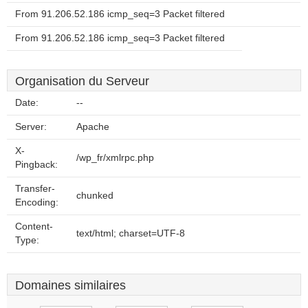
From 91.206.52.186 icmp_seq=3 Packet filtered
From 91.206.52.186 icmp_seq=3 Packet filtered
Organisation du Serveur
Date:
--
Server:
Apache
X-
/wp_fr/xmlrpc.php
Pingback:
Transfer-
chunked
Encoding:
Content-
text/html; charset=UTF-8
Type:
Domaines similaires