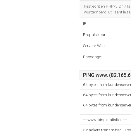
Il est écrit en PHP/5.2.17 l
wurttemberg, utilisant le 
IP:
Propulsé par:
Serveur Web:
Encodage:
PING www. (82.165.69
64 bytes from kundenserver
64 bytes from kundenserver
64 bytes from kundenserver
--- www. ping statistics ---
3 packets transmitted, 3 r