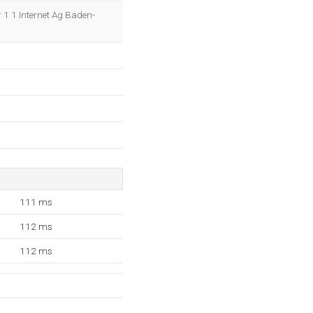
OK
ar 1 1 Internet Ag Baden-
111 ms
112 ms
112 ms