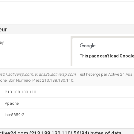
eur
ay
This page can't load Google
Do you own this website?
s21.activeisp.com
, et
dns20.activeisp.com
. Il est hébergé par Active 24 As
pache. Son Numéro IP est 213.188.130.110.
213.188.130.110
Apache
iso-8859-2
ive24.com (213.188.130.110) 56(84) bytes of data.