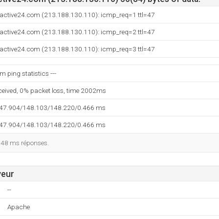
active24.com (213.188.130.110): icmp_req=1 ttl=47
active24.com (213.188.130.110): icmp_req=2 ttl=47
active24.com (213.188.130.110): icmp_req=3 ttl=47
 ping statistics ---
eceived, 0% packet loss, time 2002ms
147.904/148.103/148.220/0.466 ms
147.904/148.103/148.220/0.466 ms
148 ms réponses.
veur
--
Apache