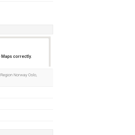
 Maps correctly.
OK
a. Region Norway Oslo,