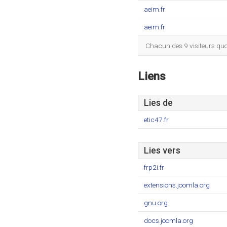
aeim.fr
aeim.fr
Chacun des 9 visiteurs quo
Liens
Lies de
etic47.fr
Lies vers
frp2i.fr
extensions.joomla.org
gnu.org
docs.joomla.org