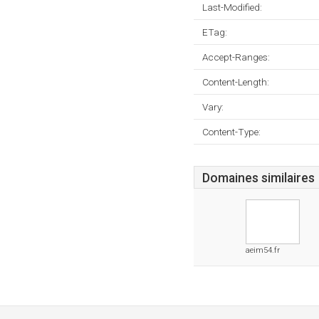
Last-Modified:
ETag:
Accept-Ranges:
Content-Length:
Vary:
Content-Type:
Domaines similaires
aeim54.fr