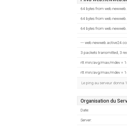
64 bytes from web.newweb.
64 bytes from web.newweb.
64 bytes from web.newweb.
--- web.newweb.active24.com
3 packets transmitted, 3 r
rtt min/avg/max/mdev = 
rtt min/avg/max/mdev = 
Le ping au serveur donna 
Organisation du Ser
Date:
Server: