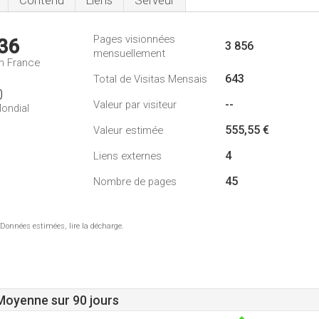
Contenu
Liens
Serveur
Pages visionnées
36
3 856
mensuellement
n France
643
Total de Visitas Mensais
0
--
Valeur par visiteur
ondial
555,55 €
Valeur estimée
4
Liens externes
45
Nombre de pages
 Données estimées, lire la décharge.
 Moyenne sur 90 jours