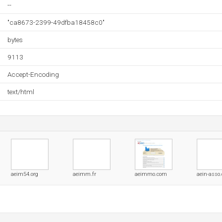
--
"ca8673-2399-49dfba18458c0"
bytes
9113
Accept-Encoding
text/html
aeim54.org
aeimm.fr
aeimmo.com
aein-asso