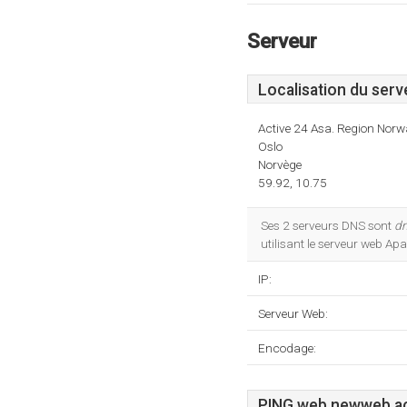
Serveur
Localisation du serv
Active 24 Asa. Region Norw
Oslo
Norvège
59.92, 10.75
Ses 2 serveurs DNS sont
dn
utilisant le serveur web A
IP:
Serveur Web:
Encodage:
PING web.newweb.act