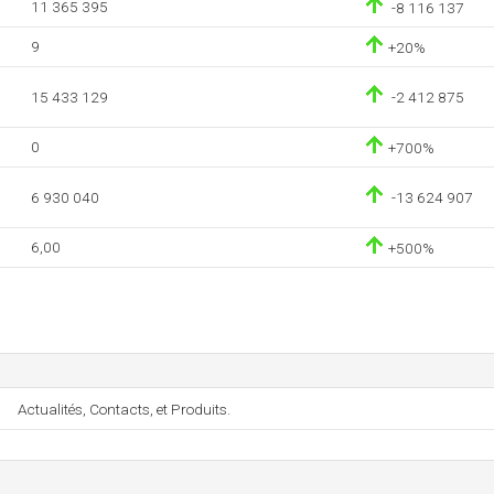
11 365 395
-8 116 137
9
+20%
15 433 129
-2 412 875
0
+700%
6 930 040
-13 624 907
6,00
+500%
Actualités, Contacts, et Produits.