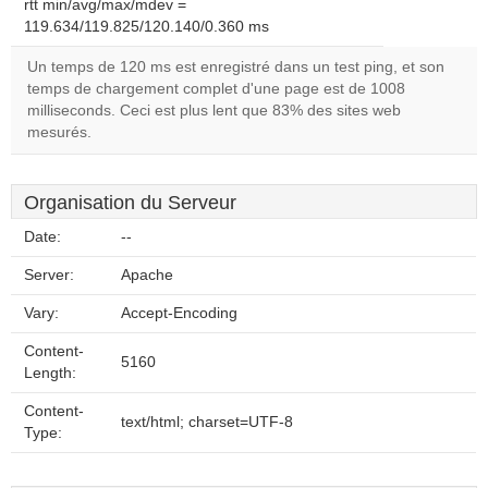
rtt min/avg/max/mdev =
119.634/119.825/120.140/0.360 ms
Un temps de 120 ms est enregistré dans un test ping, et son
temps de chargement complet d'une page est de 1008
milliseconds. Ceci est plus lent que 83% des sites web
mesurés.
Organisation du Serveur
Date:
--
Server:
Apache
Vary:
Accept-Encoding
Content-
5160
Length:
Content-
text/html; charset=UTF-8
Type: