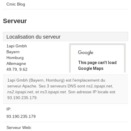
Cmic Blog
Serveur
Localisation du serveur
1api Gmbh
Bayern
Homburg
This page can't load
Allemagne
Google Maps
49.79, 9.62
correctly.
1api Gmbh (Bayern, Homburg) est l'emplacement du
serveur Apache. Ses 3 serveurs DNS sont
ns1.ispapi.net
,
Do you
OK
ns2.ispapi.net
, et
ns3.ispapi.net
. Son adresse IP locale est
own this
website?
93.190.235.179.
IP:
93.190.235.179
Serveur Web: