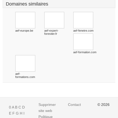
Domaines similaires
aef-europe.be
aef-expert-
aef-fenetre.com
forestier.fr
aef-formation.com
aef-
formations.com
Supprimer
Contact
© 2026
0
A
B
C
D
site web
E
F
G
H
I
Politique