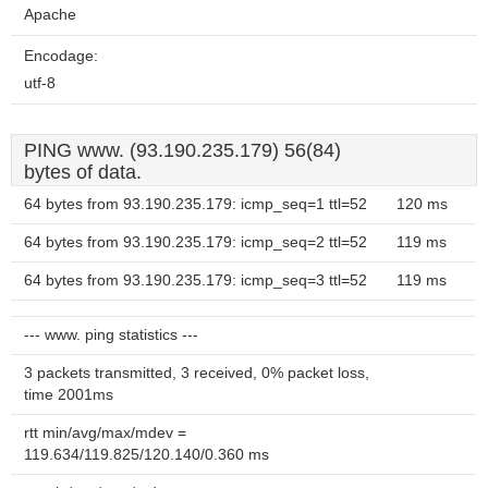
Apache
Encodage:
utf-8
PING www. (93.190.235.179) 56(84)
bytes of data.
64 bytes from 93.190.235.179: icmp_seq=1 ttl=52
120 ms
64 bytes from 93.190.235.179: icmp_seq=2 ttl=52
119 ms
64 bytes from 93.190.235.179: icmp_seq=3 ttl=52
119 ms
--- www. ping statistics ---
3 packets transmitted, 3 received, 0% packet loss,
time 2001ms
rtt min/avg/max/mdev =
119.634/119.825/120.140/0.360 ms