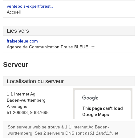
ventebois-expertforest..
Accueil
Lies vers
fraisebleue.com
Agence de Communication Fraise BLEUE :::::
Serveur
Localisation du serveur
1 1 Internet Ag
Baden-wurttemberg
Allemagne
This page can't load
51.206883, 9.887695
Google Maps
correctly.
Son serveur web se trouve à 1 1 Internet Ag Baden-
wurttemberg. Ses 2 serveurs DNS sont
ns61.1and1.fr
, et
Do you