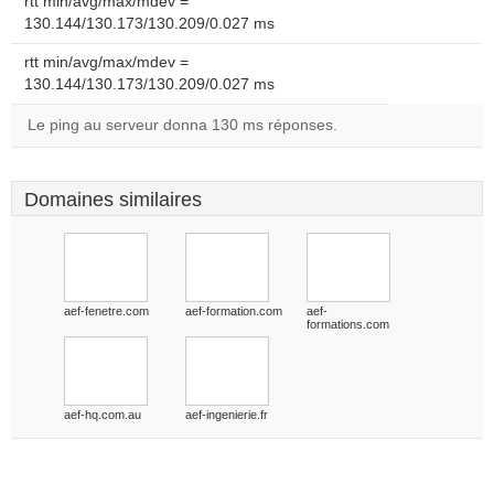
rtt min/avg/max/mdev =
130.144/130.173/130.209/0.027 ms
rtt min/avg/max/mdev =
130.144/130.173/130.209/0.027 ms
Le ping au serveur donna 130 ms réponses.
Domaines similaires
aef-fenetre.com
aef-formation.com
aef-
formations.com
aef-hq.com.au
aef-ingenierie.fr