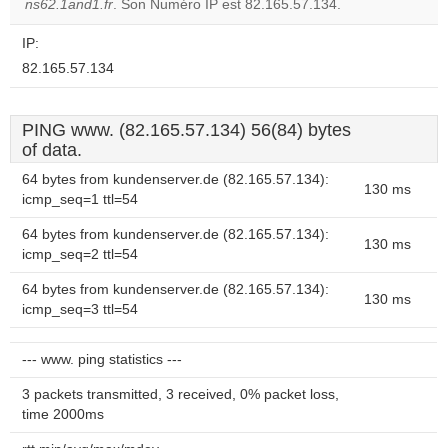
OK
ns62.1and1.fr
. Son Numéro IP est 82.165.57.134.
own this
website?
IP:
82.165.57.134
PING www. (82.165.57.134) 56(84) bytes
of data.
64 bytes from kundenserver.de (82.165.57.134):
130 ms
icmp_seq=1 ttl=54
64 bytes from kundenserver.de (82.165.57.134):
130 ms
icmp_seq=2 ttl=54
64 bytes from kundenserver.de (82.165.57.134):
130 ms
icmp_seq=3 ttl=54
--- www. ping statistics ---
3 packets transmitted, 3 received, 0% packet loss,
time 2000ms